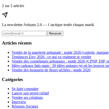
2
sur
2
article
s
La newsletter Artisans 2.0 — 1 tactique testée chaque mardi.
Recevoir
Articles récents
Vendre de la papeterie artisanale : guide 2026 (carterie, mariage
Tendances Etsy 2026 : ce qui va vraiment se vendre
Vendre des cosmétiques artisanaux : guide 2026 (CPNP, DIP, r
Idées cadeaux faits main : 30 idées uniques (et où les trouver e
Vendre des bouquets de fleurs séchées : guide 2026
Catégories
Se faire connaitre
Lancer son projet créatif
Vendre ses créations
Interview
Réseaux Sociaux