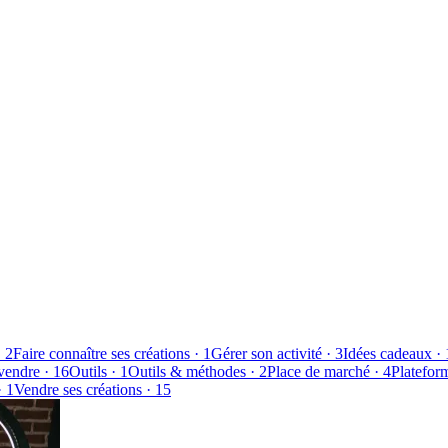
·
2
Faire connaître ses créations
·
1
Gérer son activité
·
3
Idées cadeaux
·
vendre
·
16
Outils
·
1
Outils & méthodes
·
2
Place de marché
·
4
Platefor
·
1
Vendre ses créations
·
15