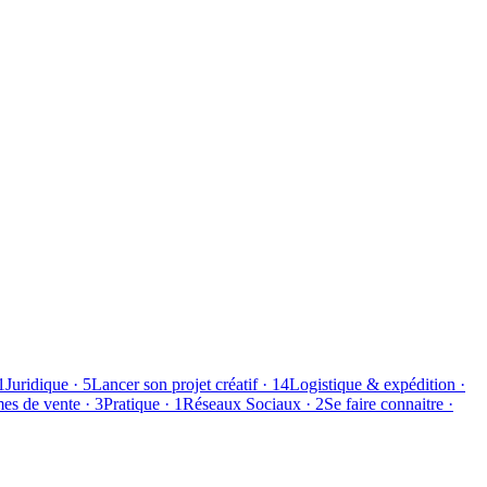
1
Juridique
·
5
Lancer son projet créatif
·
14
Logistique & expédition
·
mes de vente
·
3
Pratique
·
1
Réseaux Sociaux
·
2
Se faire connaitre
·