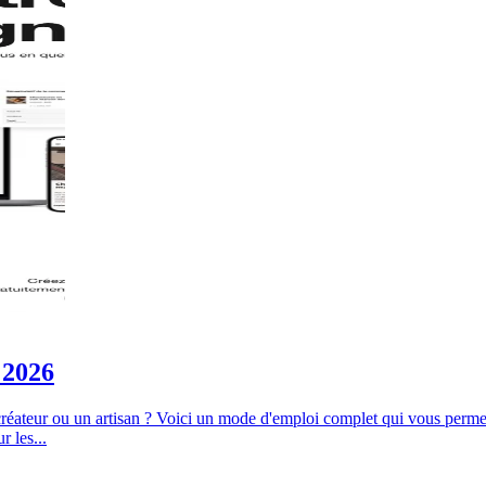
 2026
créateur ou un artisan ? Voici un mode d'emploi complet qui vous perme
r les...