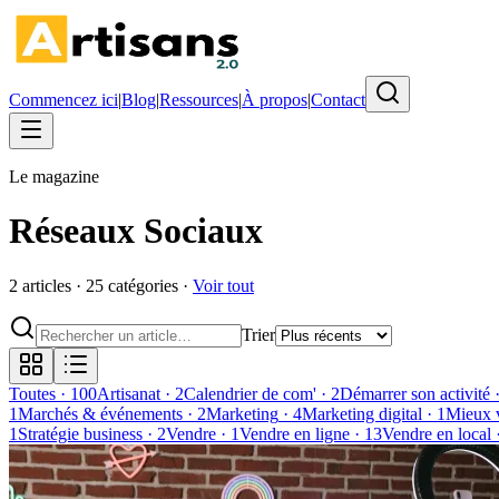
Commencez ici
|
Blog
|
Ressources
|
À propos
|
Contact
Le magazine
Réseaux Sociaux
2
article
s
·
25
catégorie
s
·
Voir tout
Trier
Toutes
·
100
Artisanat
·
2
Calendrier de com'
·
2
Démarrer son activité
1
Marchés & événements
·
2
Marketing
·
4
Marketing digital
·
1
Mieux 
1
Stratégie business
·
2
Vendre
·
1
Vendre en ligne
·
13
Vendre en local