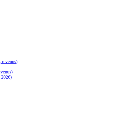
, revenus)
evenus)
n 2026)