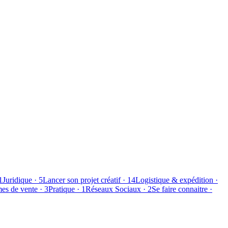
1
Juridique
·
5
Lancer son projet créatif
·
14
Logistique & expédition
·
mes de vente
·
3
Pratique
·
1
Réseaux Sociaux
·
2
Se faire connaitre
·