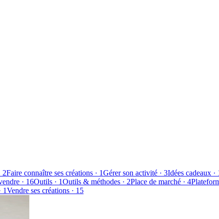
·
2
Faire connaître ses créations
·
1
Gérer son activité
·
3
Idées cadeaux
·
vendre
·
16
Outils
·
1
Outils & méthodes
·
2
Place de marché
·
4
Platefor
·
1
Vendre ses créations
·
15