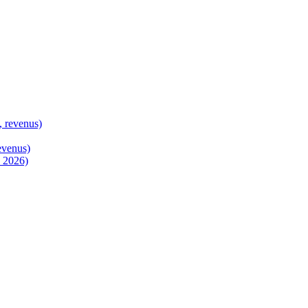
, revenus)
evenus)
n 2026)