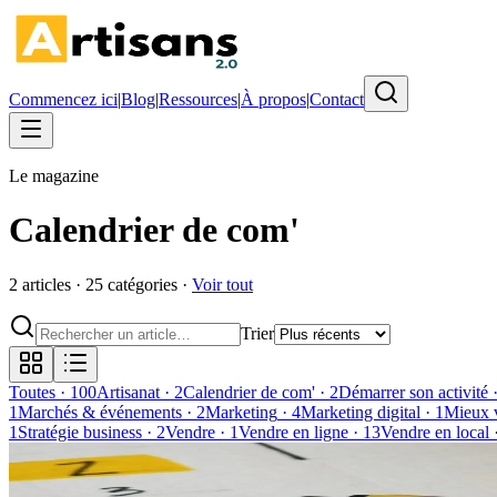
Commencez ici
|
Blog
|
Ressources
|
À propos
|
Contact
Le magazine
Calendrier de com'
2
article
s
·
25
catégorie
s
·
Voir tout
Trier
Toutes
·
100
Artisanat
·
2
Calendrier de com'
·
2
Démarrer son activité
1
Marchés & événements
·
2
Marketing
·
4
Marketing digital
·
1
Mieux 
1
Stratégie business
·
2
Vendre
·
1
Vendre en ligne
·
13
Vendre en local