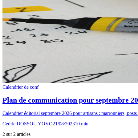
Calendrier de com'
Plan de communication pour septembre 2026
Calendrier éditorial septembre 2026 pour artisans : marronniers, posts
Cedric DOSSOU YOVO
21/08/2023
10
min
2
sur
2
article
s