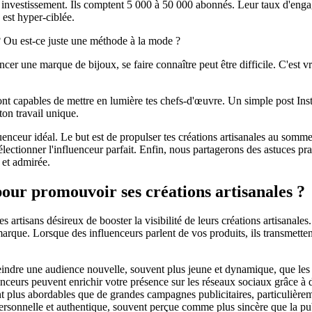
r investissement. Ils comptent 5 000 à 50 000 abonnés. Leur taux d'engage
 est hyper-ciblée.
 ? Ou est-ce juste une méthode à la mode ?
er une marque de bijoux, se faire connaître peut être difficile. C'est vra
sont capables de mettre en lumière tes chefs-d'œuvre. Un simple post In
ton travail unique.
uenceur idéal. Le but est de propulser tes créations artisanales au somm
lectionner l'influenceur parfait. Enfin, nous partagerons des astuces prat
 et admirée.
pour promouvoir ses créations artisanales ?
es artisans désireux de booster la visibilité de leurs créations artisana
rque. Lorsque des influenceurs parlent de vos produits, ils transmettent
teindre une audience nouvelle, souvent plus jeune et dynamique, que les
nceurs peuvent enrichir votre présence sur les réseaux sociaux grâce à de
t plus abordables que de grandes campagnes publicitaires, particulièrem
rsonnelle et authentique, souvent perçue comme plus sincère que la publ