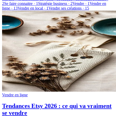
2
Se faire connaitre
·
1
Stratégie business
·
2
Vendre
·
1
Vendre en
ligne
·
13
Vendre en local
·
1
Vendre ses créations
·
15
Vendre en ligne
Tendances Etsy 2026 : ce qui va vraiment
se vendre