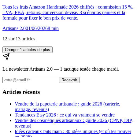
Tous les frais Amazon Handmade 2026 chiffrés : commission 15 %,
TVA, FBA, retours, conversion devise. 3 scénarios paniers et la
formule pour fixer le bon prix de vente.
Artisans 2.0
01/06/2026
8
min
12
sur
13
article
s
Charger
1
articles de plus
La newsletter Artisans 2.0 — 1 tactique testée chaque mardi.
Recevoir
Articles récents
Vendre de la papeterie artisanale : guide 2026 (carterie,
mariage, revenus)
Tendances Etsy 2026 : ce qui va vraiment se vendre
Vendre des cosmétiques artisanaux : guide 2026 (CPNP, DIP,
revenus)
Idées cadeaux faits main : 30 idées uniques (et où les trouver
en 2026)