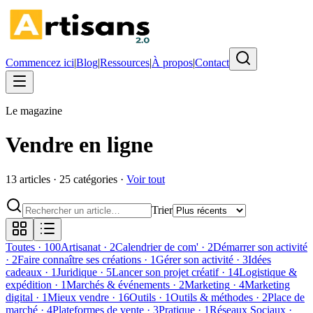
Commencez ici
|
Blog
|
Ressources
|
À propos
|
Contact
Le magazine
Vendre en ligne
13
article
s
·
25
catégorie
s
·
Voir tout
Trier
Toutes
·
100
Artisanat
·
2
Calendrier de com'
·
2
Démarrer son activité
·
2
Faire connaître ses créations
·
1
Gérer son activité
·
3
Idées
cadeaux
·
1
Juridique
·
5
Lancer son projet créatif
·
14
Logistique &
expédition
·
1
Marchés & événements
·
2
Marketing
·
4
Marketing
digital
·
1
Mieux vendre
·
16
Outils
·
1
Outils & méthodes
·
2
Place de
marché
·
4
Plateformes de vente
·
3
Pratique
·
1
Réseaux Sociaux
·