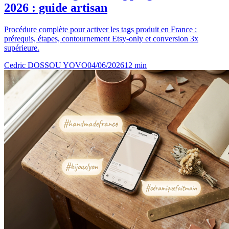
2026 : guide artisan
Procédure complète pour activer les tags produit en France :
prérequis, étapes, contournement Etsy-only et conversion 3x
supérieure.
Cedric DOSSOU YOVO
04/06/2026
12
min