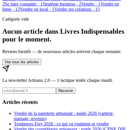
2
Se faire connaitre
·
1
Stratégie business
·
2
Vendre
·
1
Vendre en
ligne
·
13
Vendre en local
·
1
Vendre ses créations
·
15
Catégorie vide
Aucun article dans
Livres Indispensables
pour le moment.
Reviens bientôt — de nouveaux articles arrivent chaque semaine.
Voir tous les articles
La newsletter Artisans 2.0 — 1 tactique testée chaque mardi.
Recevoir
Articles récents
Vendre de la papeterie artisanale : guide 2026 (carterie,
mariage, revenus)
Tendances Etsy 2026 : ce qui va vraiment se vendre
Vendre des cosmétiques artisanaux : guide 2026 (CPNP, DIP,