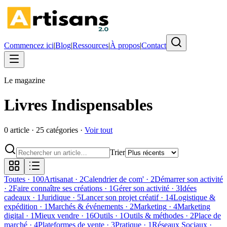
Commencez ici
|
Blog
|
Ressources
|
À propos
|
Contact
Le magazine
Livres Indispensables
0
article
·
25
catégorie
s
·
Voir tout
Trier
Toutes
·
100
Artisanat
·
2
Calendrier de com'
·
2
Démarrer son activité
·
2
Faire connaître ses créations
·
1
Gérer son activité
·
3
Idées
cadeaux
·
1
Juridique
·
5
Lancer son projet créatif
·
14
Logistique &
expédition
·
1
Marchés & événements
·
2
Marketing
·
4
Marketing
digital
·
1
Mieux vendre
·
16
Outils
·
1
Outils & méthodes
·
2
Place de
marché
·
4
Plateformes de vente
·
3
Pratique
·
1
Réseaux Sociaux
·