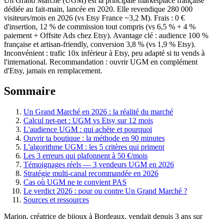
Un Grand Marché (UGM) est la principale marketplace française
dédiée au fait-main, lancée en 2020. Elle revendique 280 000
visiteurs/mois en 2026 (vs Etsy France ~3,2 M). Frais : 0 €
d'insertion, 12 % de commission tout compris (vs 6,5 % + 4 %
paiement + Offsite Ads chez Etsy). Avantage clé : audience 100 %
française et artisan-friendly, conversion 3,8 % (vs 1,9 % Etsy).
Inconvénient : trafic 10x inférieur à Etsy, peu adapté si tu vends à
l'international. Recommandation : ouvrir UGM en complément
d'Etsy, jamais en remplacement.
Sommaire
Un Grand Marché en 2026 : la réalité du marché
Calcul net-net : UGM vs Etsy sur 12 mois
L'audience UGM : qui achète et pourquoi
Ouvrir ta boutique : la méthode en 90 minutes
L'algorithme UGM : les 5 critères qui priment
Les 3 erreurs qui plafonnent à 50 €/mois
Témoignages réels — 3 vendeurs UGM en 2026
Stratégie multi-canal recommandée en 2026
Cas où UGM ne te convient PAS
Le verdict 2026 : pour ou contre Un Grand Marché ?
Sources et ressources
Marion, créatrice de bijoux à Bordeaux, vendait depuis 3 ans sur