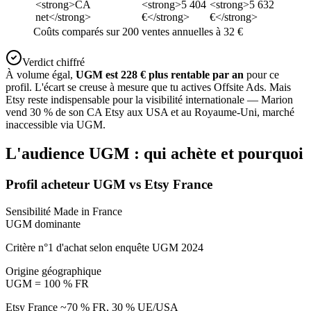
<strong>CA
<strong>5 404
<strong>5 632
net</strong>
€</strong>
€</strong>
Coûts comparés sur 200 ventes annuelles à 32 €
Verdict chiffré
À volume égal,
UGM est 228 € plus rentable par an
pour ce
profil. L'écart se creuse à mesure que tu actives Offsite Ads. Mais
Etsy reste indispensable pour la visibilité internationale — Marion
vend 30 % de son CA Etsy aux USA et au Royaume-Uni, marché
inaccessible via UGM.
L'audience UGM : qui achète et pourquoi
Profil acheteur UGM vs Etsy France
Sensibilité Made in France
UGM dominante
Critère n°1 d'achat selon enquête UGM 2024
Origine géographique
UGM = 100 % FR
Etsy France ~70 % FR, 30 % UE/USA