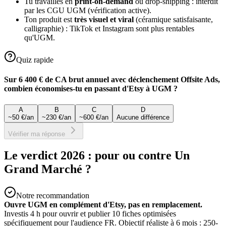
Tu travailles en
print-on-demand
ou drop-shipping : interdit
par les CGU UGM (vérification active).
Ton produit est
très visuel et viral
(céramique satisfaisante,
calligraphie) : TikTok et Instagram sont plus rentables
qu'UGM.
Quiz rapide
Sur 6 400 € de CA brut annuel avec déclenchement Offsite Ads,
combien économises-tu en passant d'Etsy à UGM ?
A
B
C
D
~50 €/an
~230 €/an
~600 €/an
Aucune différence
Vérifier ma réponse
Le verdict 2026 : pour ou contre Un
Grand Marché ?
Notre recommandation
Ouvre UGM en complément d'Etsy, pas en remplacement.
Investis 4 h pour ouvrir et publier 10 fiches optimisées
spécifiquement pour l'audience FR. Objectif réaliste à 6 mois : 250-