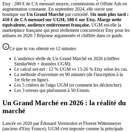
Etsy : 280 € de CA mensuel moyen, commissions et Offsite Ads en
augmentation constante. En septembre 2024, elle ouvre une
boutique sur
Un Grand Marché
par curiosité.
Six mois plus tard :
410 € de CA mensuel sur UGM, 180 € sur Etsy. Marge nette
équivalente, audience entièrement française.
UGM est-elle la
marketplace française qui peut réellement concurrencer Etsy pour les
artisans en 2026 ? Réponse argumentée et chiffrée dans ce guide.
Ce que tu vas obtenir en 12 minutes
L'audience réelle de Un Grand Marché en 2026 (chiffres
SimilarWeb + données UGM).
Le calcul net-net : 12 % UGM vs 13-26 % Etsy selon les cas.
La méthode d'ouverture en 90 minutes (de l'inscription à la
1re fiche en ligne).
Les 5 critères de l'algo UGM (et comment les déclencher).
Les 3 erreurs qui plafonnent à 50 €/mois.
Un Grand Marché en 2026 : la réalité du
marché
Lancée en 2020 par Édouard Vermeulen et Florent Wittenmeyer
(anciens d'Etsy France), UGM s'est imposée comme la principale