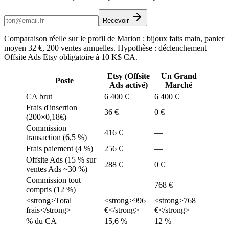
Recevoir
Comparaison réelle sur le profil de Marion : bijoux faits main, panier
moyen 32 €, 200 ventes annuelles. Hypothèse : déclenchement
Offsite Ads Etsy obligatoire à 10 K$ CA.
Etsy (Offsite
Un Grand
Poste
Ads activé)
Marché
CA brut
6 400 €
6 400 €
Frais d'insertion
36 €
0 €
(200×0,18€)
Commission
416 €
—
transaction (6,5 %)
Frais paiement (4 %)
256 €
—
Offsite Ads (15 % sur
288 €
0 €
ventes Ads ~30 %)
Commission tout
—
768 €
compris (12 %)
<strong>Total
<strong>996
<strong>768
frais</strong>
€</strong>
€</strong>
% du CA
15,6 %
12 %