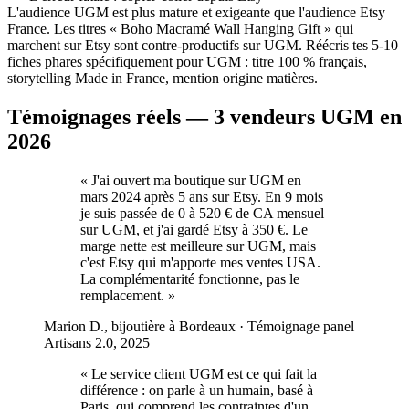
L'audience UGM est plus mature et exigeante que l'audience Etsy
France. Les titres « Boho Macramé Wall Hanging Gift » qui
marchent sur Etsy sont contre-productifs sur UGM. Réécris tes 5-10
fiches phares spécifiquement pour UGM : titre 100 % français,
storytelling Made in France, mention origine matières.
Témoignages réels — 3 vendeurs UGM en
2026
«
J'ai ouvert ma boutique sur UGM en
mars 2024 après 5 ans sur Etsy. En 9 mois
je suis passée de 0 à 520 € de CA mensuel
sur UGM, et j'ai gardé Etsy à 350 €. Le
marge nette est meilleure sur UGM, mais
c'est Etsy qui m'apporte mes ventes USA.
La complémentarité fonctionne, pas le
remplacement.
»
Marion D., bijoutière à Bordeaux
·
Témoignage panel
Artisans 2.0, 2025
«
Le service client UGM est ce qui fait la
différence : on parle à un humain, basé à
Paris, qui comprend les contraintes d'un