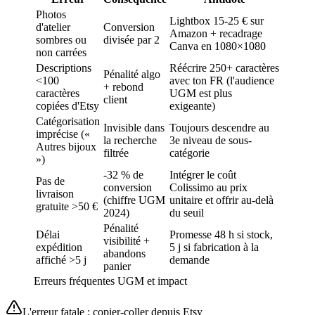
Photos
Lightbox 15-25 € sur
d'atelier
Conversion
Amazon + recadrage
sombres ou
divisée par 2
Canva en 1080×1080
non carrées
Descriptions
Réécrire 250+ caractères
Pénalité algo
<100
avec ton FR (l'audience
+ rebond
caractères
UGM est plus
client
copiées d'Etsy
exigeante)
Catégorisation
Invisible dans
Toujours descendre au
imprécise («
la recherche
3e niveau de sous-
Autres bijoux
filtrée
catégorie
»)
-32 % de
Intégrer le coût
Pas de
conversion
Colissimo au prix
livraison
(chiffre UGM
unitaire et offrir au-delà
gratuite >50 €
2024)
du seuil
Pénalité
Délai
Promesse 48 h si stock,
visibilité +
expédition
5 j si fabrication à la
abandons
affiché >5 j
demande
panier
Erreurs fréquentes UGM et impact
L'erreur fatale : copier-coller depuis Etsy