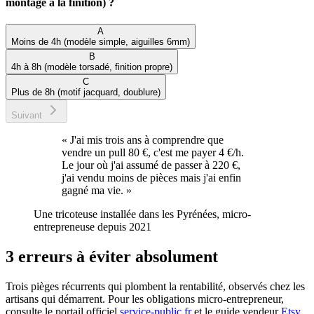
montage à la finition) ?
A
Moins de 4h (modèle simple, aiguilles 6mm)
B
4h à 8h (modèle torsadé, finition propre)
C
Plus de 8h (motif jacquard, doublure)
Suivant
«
J'ai mis trois ans à comprendre que
vendre un pull 80 €, c'est me payer 4 €/h.
Le jour où j'ai assumé de passer à 220 €,
j'ai vendu moins de pièces mais j'ai enfin
gagné ma vie.
»
Une tricoteuse installée dans les Pyrénées, micro-
entrepreneuse depuis 2021
3 erreurs à éviter absolument
Trois pièges récurrents qui plombent la rentabilité, observés chez les
artisans qui démarrent. Pour les obligations micro-entrepreneur,
consulte le portail officiel
service-public.fr
et le guide vendeur
Etsy