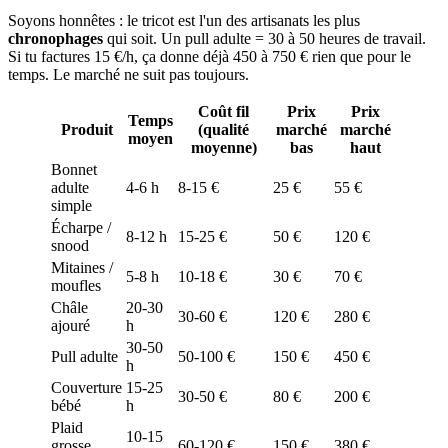
Soyons honnêtes : le tricot est l'un des artisanats les plus
chronophages
qui soit. Un pull adulte = 30 à 50 heures de travail.
Si tu factures 15 €/h, ça donne déjà 450 à 750 € rien que pour le
temps. Le marché ne suit pas toujours.
Coût fil
Prix
Prix
Temps
Produit
(qualité
marché
marché
moyen
moyenne)
bas
haut
Bonnet
adulte
4-6 h
8-15 €
25 €
55 €
simple
Écharpe /
8-12 h
15-25 €
50 €
120 €
snood
Mitaines /
5-8 h
10-18 €
30 €
70 €
moufles
Châle
20-30
30-60 €
120 €
280 €
ajouré
h
30-50
Pull adulte
50-100 €
150 €
450 €
h
Couverture
15-25
30-50 €
80 €
200 €
bébé
h
Plaid
10-15
grosse
60-120 €
150 €
380 €