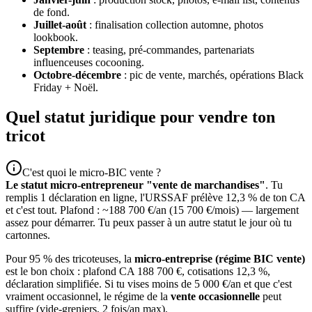
de fond.
Juillet-août
: finalisation collection automne, photos
lookbook.
Septembre
: teasing, pré-commandes, partenariats
influenceuses cocooning.
Octobre-décembre
: pic de vente, marchés, opérations Black
Friday + Noël.
Quel statut juridique pour vendre ton
tricot
C'est quoi le micro-BIC vente ?
Le statut micro-entrepreneur "vente de marchandises"
. Tu
remplis 1 déclaration en ligne, l'URSSAF prélève 12,3 % de ton CA
et c'est tout. Plafond : ~188 700 €/an (15 700 €/mois) — largement
assez pour démarrer. Tu peux passer à un autre statut le jour où tu
cartonnes.
Pour 95 % des tricoteuses, la
micro-entreprise (régime BIC vente)
est le bon choix : plafond CA 188 700 €, cotisations 12,3 %,
déclaration simplifiée. Si tu vises moins de 5 000 €/an et que c'est
vraiment occasionnel, le régime de la
vente occasionnelle
peut
suffire (vide-greniers, 2 fois/an max).