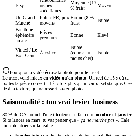
Moyenne (15
Etsy
niches
Moyen
% frais)
spécifiques
Un Grand
Public FR, prix
Bonne (8 %
Faible
Marché
moyens
frais)
Boutique
Pièces
éphémère
Bonne
Élevé
premium
locale
Faible
Vinted / Le
À éviter
(course au
Faible
Bon Coin
moins cher)
Pourquoi la vidéo écrase la photo pour le tricot
Le tricot vend mieux
en vidéo qu'en photo
. Un reel de 15 s où tu
portes la pièce convertit 3 à 5 fois plus qu'un carrousel statique. C'est
lié à la texture, qui ne ressort pas en photo.
Saisonnalité : ton vrai levier business
80 % du CA annuel d'une tricoteuse se fait entre
octobre et janvier
.
Si tu lances en mars, tu vas penser que
« ça ne marche pas »
. Cale
ton calendrier sur la réalité :
Janvier-juin
: production stock, photos, e-mail list, contenus