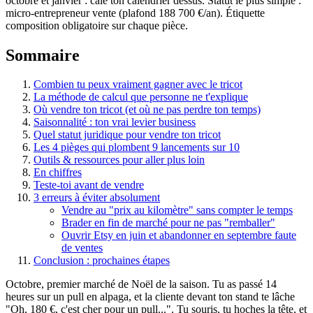
octobre et janvier : cale ton calendrier dessus. Statut le plus simple :
micro-entrepreneur vente (plafond 188 700 €/an). Étiquette
composition obligatoire sur chaque pièce.
Sommaire
Combien tu peux vraiment gagner avec le tricot
La méthode de calcul que personne ne t'explique
Où vendre ton tricot (et où ne pas perdre ton temps)
Saisonnalité : ton vrai levier business
Quel statut juridique pour vendre ton tricot
Les 4 pièges qui plombent 9 lancements sur 10
Outils & ressources pour aller plus loin
En chiffres
Teste-toi avant de vendre
3 erreurs à éviter absolument
Vendre au "prix au kilomètre" sans compter le temps
Brader en fin de marché pour ne pas "remballer"
Ouvrir Etsy en juin et abandonner en septembre faute
de ventes
Conclusion : prochaines étapes
Octobre, premier marché de Noël de la saison. Tu as passé 14
heures sur un pull en alpaga, et la cliente devant ton stand te lâche
"Oh, 180 €, c'est cher pour un pull...". Tu souris, tu hoches la tête, et