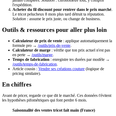
jamais comptées.
Solution :
chronomètre tout, y compris
l'expédition.
Acheter du fil discount pour rentrer dans le prix marché
.
Le tricot pelucheux 8 mois plus tard détruit ta réputation.
Solution :
assume le prix juste, ou change de business.
Outils & ressources pour aller plus loin
Calculateur de prix de vente
: applique automatiquement la
formule pro →
/outils/prix-de-vente
.
Calculateur de marge
: vérifie que ton prix actuel n'est pas
en perte →
/outils/marge
.
Temps de fabrication
: enregistre tes durées par modèle →
/outils/temps-de-fabrication
.
Article cousin :
Vendre ses créations couture
(logique de
pricing similaire).
En chiffres
Avant de pricer, regarde ce que dit le marché. Ces données t'évitent
les hypothèses pifométriques qui font perdre 6 mois.
Saisonnalité des ventes tricot fait main (France)