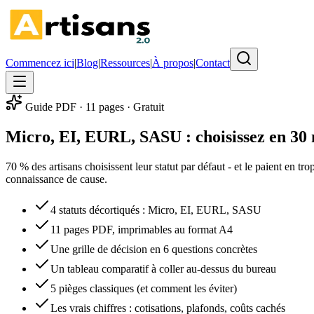
Commencez ici
|
Blog
|
Ressources
|
À propos
|
Contact
Guide PDF · 11 pages · Gratuit
Micro, EI, EURL, SASU : choisissez en 30 
70 % des artisans choisissent leur statut par défaut - et le paient en t
connaissance de cause.
4 statuts décortiqués : Micro, EI, EURL, SASU
11 pages PDF, imprimables au format A4
Une grille de décision en 6 questions concrètes
Un tableau comparatif à coller au-dessus du bureau
5 pièges classiques (et comment les éviter)
Les vrais chiffres : cotisations, plafonds, coûts cachés