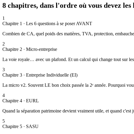
8 chapitres, dans l'ordre où vous devez les l
1
Chapitre
1
·
Les 6 questions à se poser AVANT
Combien de CA, quel poids des matières, TVA, protection, embauch
2
Chapitre
2
·
Micro-entreprise
La voie royale… avec un plafond. Et un calcul qui change tout sur les
3
Chapitre
3
·
Entreprise Individuelle (EI)
La micro v2. Souvent LE bon choix passée la 2ᵉ année. Pourquoi vous
4
Chapitre
4
·
EURL
Quand la séparation patrimoine devient vraiment utile, et quand c'est ju
5
Chapitre
5
·
SASU