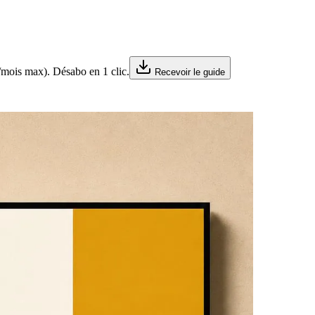
s/mois max). Désabo en 1 clic.
Recevoir le guide