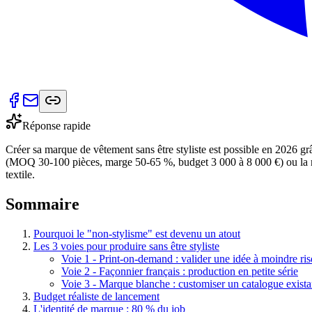
Réponse rapide
Créer sa marque de vêtement sans être styliste est possible en 2026 gr
(MOQ 30-100 pièces, marge 50-65 %, budget 3 000 à 8 000 €) ou la mar
textile.
Sommaire
Pourquoi le "non-stylisme" est devenu un atout
Les 3 voies pour produire sans être styliste
Voie 1 - Print-on-demand : valider une idée à moindre ri
Voie 2 - Façonnier français : production en petite série
Voie 3 - Marque blanche : customiser un catalogue exista
Budget réaliste de lancement
L'identité de marque : 80 % du job