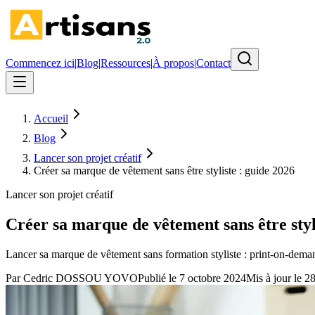
Commencez ici
|
Blog
|
Ressources
|
À propos
|
Contact
Accueil
Blog
Lancer son projet créatif
Créer sa marque de vêtement sans être styliste : guide 2026
Lancer son projet créatif
Créer sa marque de vêtement sans être styl
Lancer sa marque de vêtement sans formation styliste : print-on-dema
Par
Cedric DOSSOU YOVO
Publié le
7 octobre 2024
Mis à jour le
28