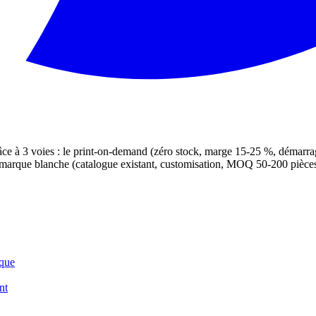
âce à 3 voies : le print-on-demand (zéro stock, marge 15-25 %, démarrage
que blanche (catalogue existant, customisation, MOQ 50-200 pièces). L
sque
nt