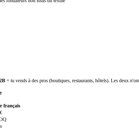
s fondateurs non issus du textile
2B
= tu vends à des pros (boutiques, restaurants, hôtels). Les deux n'on
e
r français
 €
MOQ
s