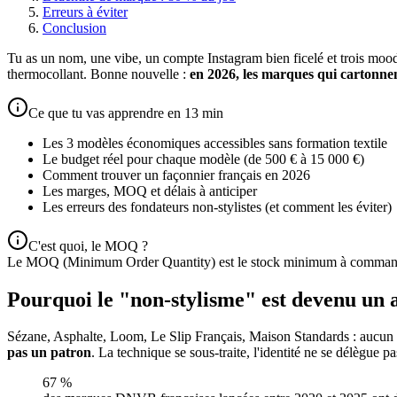
Erreurs à éviter
Conclusion
Tu as un nom, une vibe, un compte Instagram bien ficelé et trois mood
thermocollant. Bonne nouvelle :
en 2026, les marques qui cartonnen
Ce que tu vas apprendre en 13 min
Les 3 modèles économiques accessibles sans formation textile
Le budget réel pour chaque modèle (de 500 € à 15 000 €)
Comment trouver un façonnier français en 2026
Les marges, MOQ et délais à anticiper
Les erreurs des fondateurs non-stylistes (et comment les éviter)
C'est quoi, le MOQ ?
Le MOQ (Minimum Order Quantity) est le stock minimum à command
Pourquoi le "non-stylisme" est devenu un 
Sézane, Asphalte, Loom, Le Slip Français, Maison Standards : aucun fon
pas un patron
. La technique se sous-traite, l'identité ne se délègue pa
67 %