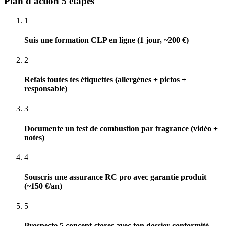
Plan d'action 5 étapes
1
Suis une formation CLP en ligne (1 jour, ~200 €)
2
Refais toutes tes étiquettes (allergènes + pictos +
responsable)
3
Documente un test de combustion par fragrance (vidéo +
notes)
4
Souscris une assurance RC pro avec garantie produit
(~150 €/an)
5
Prospecte 5 concept-stores avec ton dossier conformité