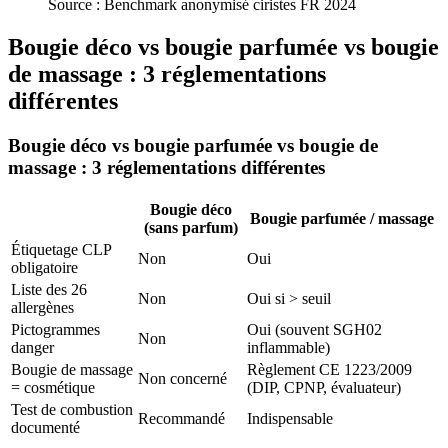
Source :
Benchmark anonymisé ciristes FR 2024
Bougie déco vs bougie parfumée vs bougie
de massage : 3 réglementations
différentes
Bougie déco vs bougie parfumée vs bougie de
massage : 3 réglementations différentes
Bougie déco
Bougie parfumée / massage
(sans parfum)
Étiquetage CLP
Non
Oui
obligatoire
Liste des 26
Non
Oui si > seuil
allergènes
Pictogrammes
Oui (souvent SGH02
Non
danger
inflammable)
Bougie de massage
Règlement CE 1223/2009
Non concerné
= cosmétique
(DIP, CPNP, évaluateur)
Test de combustion
Recommandé
Indispensable
documenté