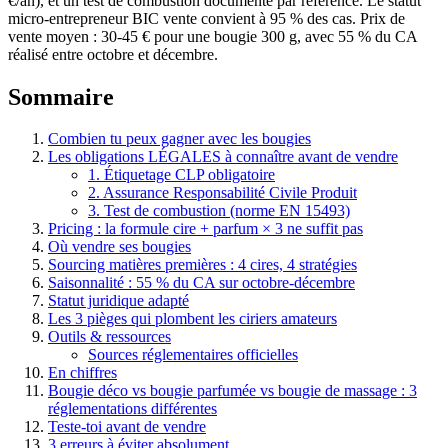
€/an), et un test de combustion documenté par référence. Le statut
micro-entrepreneur BIC vente convient à 95 % des cas. Prix de
vente moyen : 30-45 € pour une bougie 300 g, avec 55 % du CA
réalisé entre octobre et décembre.
Sommaire
Combien tu peux gagner avec les bougies
Les obligations LÉGALES à connaître avant de vendre
1. Étiquetage CLP obligatoire
2. Assurance Responsabilité Civile Produit
3. Test de combustion (norme EN 15493)
Pricing : la formule cire + parfum × 3 ne suffit pas
Où vendre ses bougies
Sourcing matières premières : 4 cires, 4 stratégies
Saisonnalité : 55 % du CA sur octobre-décembre
Statut juridique adapté
Les 3 pièges qui plombent les ciriers amateurs
Outils & ressources
Sources réglementaires officielles
En chiffres
Bougie déco vs bougie parfumée vs bougie de massage : 3
réglementations différentes
Teste-toi avant de vendre
3 erreurs à éviter absolument