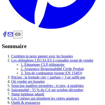
Sommaire
Combien tu peux gagner avec les bougies
Les obligations LÉGALES à connaître avant de vendre
1. Étiquetage CLP obligatoire
2. Assurance Responsabilité Civile Produit
3. Test de combustion (norme EN 15493)
Pricing : la formule cire + parfum × 3 ne suffit pas
Où vendre ses bougies
Sourcing matières premières : 4 cires, 4 stratégies
Saisonnalité : 55 % du CA sur octobre-décembre
Statut juridique adapté
Les 3 pièges qui plombent les ciriers amateurs
Outils & ressources