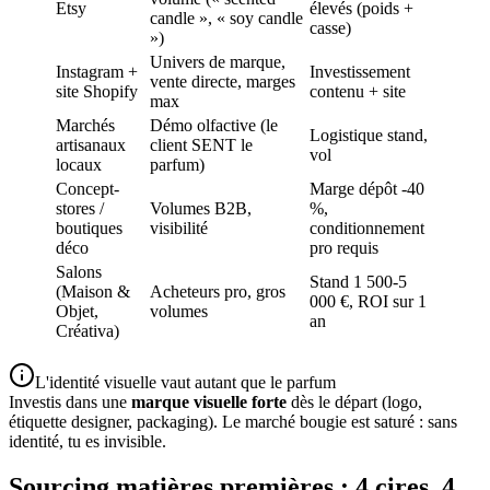
Etsy
élevés (poids +
candle », « soy candle
casse)
»)
Univers de marque,
Instagram +
Investissement
vente directe, marges
site Shopify
contenu + site
max
Marchés
Démo olfactive (le
Logistique stand,
artisanaux
client SENT le
vol
locaux
parfum)
Concept-
Marge dépôt -40
stores /
Volumes B2B,
%,
boutiques
visibilité
conditionnement
déco
pro requis
Salons
Stand 1 500-5
(Maison &
Acheteurs pro, gros
000 €, ROI sur 1
Objet,
volumes
an
Créativa)
L'identité visuelle vaut autant que le parfum
Investis dans une
marque visuelle forte
dès le départ (logo,
étiquette designer, packaging). Le marché bougie est saturé : sans
identité, tu es invisible.
Sourcing matières premières : 4 cires, 4