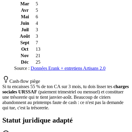
Mar
5
Avr
5
Mai
6
Juin
4
Juil
3
Août
3
Sept
7
Oct
13
Nov
21
Déc
25
Source :
Données Erank + entretiens Artisans 2.0
Cash-flow piège
Si tu encaisses 55 % de ton CA sur 3 mois, tu dois lisser tes
charges
sociales URSSAF
(paiement trimestriel ou mensuel) et constituer
une trésorerie qui te tient janvier-août. Beaucoup de ciriers
abandonnent au printemps faute de cash : ce n'est pas la demande
qui tue, c'est la trésorerie.
Statut juridique adapté