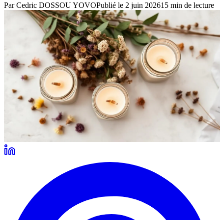
Par
Cedric DOSSOU YOVO
Publié le
2 juin 2026
15
min de lecture