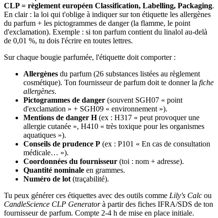
CLP = règlement européen Classification, Labelling, Packaging
.
En clair : la loi qui t'oblige à indiquer sur ton étiquette les allergènes
du parfum + les pictogrammes de danger (la flamme, le point
d'exclamation). Exemple : si ton parfum contient du linalol au-delà
de 0,01 %, tu dois l'écrire en toutes lettres.
Sur chaque bougie parfumée, l'étiquette doit comporter :
Allergènes
du parfum (26 substances listées au règlement
cosmétique). Ton fournisseur de parfum doit te donner la
fiche
allergènes
.
Pictogrammes de danger
(souvent SGH07 « point
d'exclamation » + SGH09 « environnement »).
Mentions de danger H
(ex : H317 « peut provoquer une
allergie cutanée », H410 « très toxique pour les organismes
aquatiques »).
Conseils de prudence P
(ex : P101 « En cas de consultation
médicale… »).
Coordonnées du fournisseur
(toi : nom + adresse).
Quantité nominale
en grammes.
Numéro de lot
(traçabilité).
Tu peux générer ces étiquettes avec des outils comme
Lily's Calc
ou
CandleScience CLP Generator
à partir des fiches IFRA/SDS de ton
fournisseur de parfum. Compte 2-4 h de mise en place initiale.