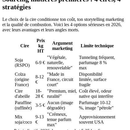
stratégies
Le choix de la cire conditionne ton coût, ton storytelling marketing
et la qualité de combustion. Voici les 4 options sérieuses en 2026,
avec leurs avantages et leurs angles morts.
Prix
Argument
Cire
kg
Limite technique
marketing
HT
"Végétale,
Tunneling fréquent,
Soja
6-9 €
naturelle,
parfumage 8 %
(RSPO)
renouvelable"
max
Colza
"Made in
Disponibilité
8-12
(origine
France, circuit
limitée, surface
€
France)
court"
fragile
Cire
18-
"Premium, miel,
Coût élevé, odeur
d'abeille
28 €
ruralité"
native qui interfère
Paraffine
Aucun (image
Parfumage 10-12
3-5 €
(raffinée)
dégradée)
%, image "pétrole"
"Crémeux,
Mix
9-13
Approvisionnement
tenue parfum
soja/coco
€
souvent USA
max"