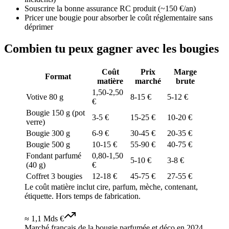
Souscrire la bonne assurance RC produit (~150 €/an)
Pricer une bougie pour absorber le coût réglementaire sans
déprimer
Combien tu peux gagner avec les bougies
Coût
Prix
Marge
Format
matière
marché
brute
1,50-2,50
Votive 80 g
8-15 €
5-12 €
€
Bougie 150 g (pot
3-5 €
15-25 €
10-20 €
verre)
Bougie 300 g
6-9 €
30-45 €
20-35 €
Bougie 500 g
10-15 €
55-90 €
40-75 €
Fondant parfumé
0,80-1,50
5-10 €
3-8 €
(40 g)
€
Coffret 3 bougies
12-18 €
45-75 €
27-55 €
Le coût matière inclut cire, parfum, mèche, contenant,
étiquette. Hors temps de fabrication.
≈ 1,1 Mds €
Marché français de la bougie parfumée et déco en 2024