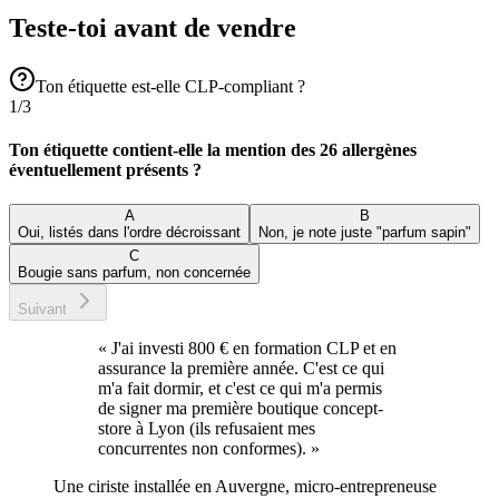
Teste-toi avant de vendre
Ton étiquette est-elle CLP-compliant ?
1
/
3
Ton étiquette contient-elle la mention des 26 allergènes
éventuellement présents ?
A
B
Oui, listés dans l'ordre décroissant
Non, je note juste "parfum sapin"
C
Bougie sans parfum, non concernée
Suivant
«
J'ai investi 800 € en formation CLP et en
assurance la première année. C'est ce qui
m'a fait dormir, et c'est ce qui m'a permis
de signer ma première boutique concept-
store à Lyon (ils refusaient mes
concurrentes non conformes).
»
Une ciriste installée en Auvergne, micro-entrepreneuse