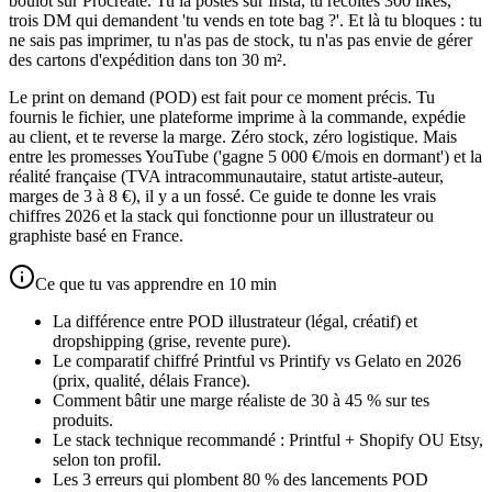
boulot sur Procreate. Tu la postes sur Insta, tu récoltes 300 likes,
trois DM qui demandent 'tu vends en tote bag ?'. Et là tu bloques : tu
ne sais pas imprimer, tu n'as pas de stock, tu n'as pas envie de gérer
des cartons d'expédition dans ton 30 m².
Le print on demand (POD) est fait pour ce moment précis. Tu
fournis le fichier, une plateforme imprime à la commande, expédie
au client, et te reverse la marge. Zéro stock, zéro logistique. Mais
entre les promesses YouTube ('gagne 5 000 €/mois en dormant') et la
réalité française (TVA intracommunautaire, statut artiste-auteur,
marges de 3 à 8 €), il y a un fossé. Ce guide te donne les vrais
chiffres 2026 et la stack qui fonctionne pour un illustrateur ou
graphiste basé en France.
Ce que tu vas apprendre en 10 min
La différence entre POD illustrateur (légal, créatif) et
dropshipping (grise, revente pure).
Le comparatif chiffré Printful vs Printify vs Gelato en 2026
(prix, qualité, délais France).
Comment bâtir une marge réaliste de 30 à 45 % sur tes
produits.
Le stack technique recommandé : Printful + Shopify OU Etsy,
selon ton profil.
Les 3 erreurs qui plombent 80 % des lancements POD