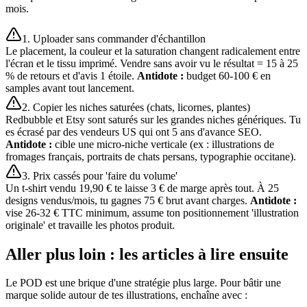
mois.
1. Uploader sans commander d'échantillon
Le placement, la couleur et la saturation changent radicalement entre
l'écran et le tissu imprimé. Vendre sans avoir vu le résultat = 15 à 25
% de retours et d'avis 1 étoile.
Antidote :
budget 60-100 € en
samples avant tout lancement.
2. Copier les niches saturées (chats, licornes, plantes)
Redbubble et Etsy sont saturés sur les grandes niches génériques. Tu
es écrasé par des vendeurs US qui ont 5 ans d'avance SEO.
Antidote :
cible une micro-niche verticale (ex : illustrations de
fromages français, portraits de chats persans, typographie occitane).
3. Prix cassés pour 'faire du volume'
Un t-shirt vendu 19,90 € te laisse 3 € de marge après tout. À 25
designs vendus/mois, tu gagnes 75 € brut avant charges.
Antidote :
vise 26-32 € TTC minimum, assume ton positionnement 'illustration
originale' et travaille les photos produit.
Aller plus loin : les articles à lire ensuite
Le POD est une brique d'une stratégie plus large. Pour bâtir une
marque solide autour de tes illustrations, enchaîne avec :