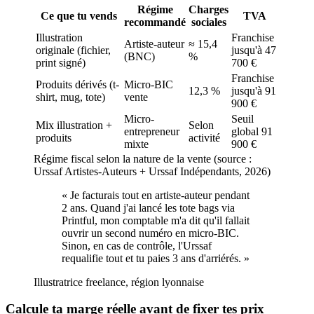
Régime
Charges
Ce que tu vends
TVA
recommandé
sociales
Illustration
Franchise
Artiste-auteur
≈ 15,4
originale (fichier,
jusqu'à 47
(BNC)
%
print signé)
700 €
Franchise
Produits dérivés (t-
Micro-BIC
12,3 %
jusqu'à 91
shirt, mug, tote)
vente
900 €
Micro-
Seuil
Mix illustration +
Selon
entrepreneur
global 91
produits
activité
mixte
900 €
Régime fiscal selon la nature de la vente (source :
Urssaf Artistes-Auteurs + Urssaf Indépendants, 2026)
«
Je facturais tout en artiste-auteur pendant
2 ans. Quand j'ai lancé les tote bags via
Printful, mon comptable m'a dit qu'il fallait
ouvrir un second numéro en micro-BIC.
Sinon, en cas de contrôle, l'Urssaf
requalifie tout et tu paies 3 ans d'arriérés.
»
Illustratrice freelance, région lyonnaise
Calcule ta marge réelle avant de fixer tes prix