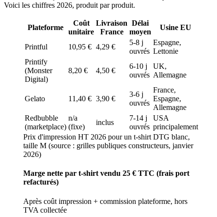
Voici les chiffres 2026, produit par produit.
Coût
Livraison
Délai
Plateforme
Usine EU
unitaire
France
moyen
5-8 j
Espagne,
Printful
10,95 €
4,29 €
ouvrés
Lettonie
Printify
6-10 j
UK,
(Monster
8,20 €
4,50 €
ouvrés
Allemagne
Digital)
France,
3-6 j
Gelato
11,40 €
3,90 €
Espagne,
ouvrés
Allemagne
Redbubble
n/a
7-14 j
USA
inclus
(marketplace)
(fixe)
ouvrés
principalement
Prix d'impression HT 2026 pour un t-shirt DTG blanc,
taille M (source : grilles publiques constructeurs, janvier
2026)
Marge nette par t-shirt vendu 25 € TTC (frais port
refacturés)
Après coût impression + commission plateforme, hors
TVA collectée