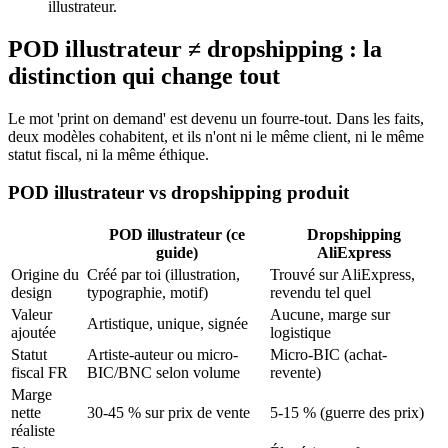
illustrateur.
POD illustrateur ≠ dropshipping : la
distinction qui change tout
Le mot 'print on demand' est devenu un fourre-tout. Dans les faits,
deux modèles cohabitent, et ils n'ont ni le même client, ni le même
statut fiscal, ni la même éthique.
POD illustrateur vs dropshipping produit
POD illustrateur (ce
Dropshipping
guide)
AliExpress
Origine du
Créé par toi (illustration,
Trouvé sur AliExpress,
design
typographie, motif)
revendu tel quel
Valeur
Aucune, marge sur
Artistique, unique, signée
ajoutée
logistique
Statut
Artiste-auteur ou micro-
Micro-BIC (achat-
fiscal FR
BIC/BNC selon volume
revente)
Marge
nette
30-45 % sur prix de vente
5-15 % (guerre des prix)
réaliste