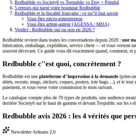
Redbubble vs Society6 vs Teepublic vs Etsy + Printful
5 erreurs qui tuent votre boutique Redbubble
Redbubble et la fiscalité française : ce qu''il faut savoir
Vous êtes micro-entrepreneur
Vous êtes artiste-auteur (AGESSA / MDA)
Verdict : Redbubble oui ou non en 2026 ?
Redbubble revient dans toutes les conversations depuis 2020 :
une ma
fabrication, emballage, expédition, service client — et vous versent une 
souvent
décevant. Ce guide vous dit exactement quand, comment, et p
Redbubble c''est quoi, concrètement ?
Redbubble est une
plateforme d''impression à la demande
(print-o
shirts, sweats, mugs, stickers, coques, posters, tote bags…), et le tou
paiement, et vous verse votre commission le mois suivant.
Le catalogue compte plus de 70 types de produits, une audience mondia
derrière Society6 sur le haut de gamme et devant Teepublic sur les t-sh
Redbubble avis 2026 : les 4 vérités que per
Newsletter Artisans 2.0