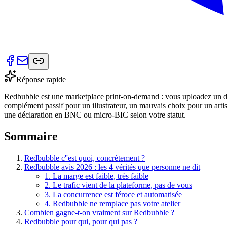
Réponse rapide
Redbubble est une marketplace print-on-demand : vous uploadez un desi
complément passif pour un illustrateur, un mauvais choix pour un arti
une déclaration en BNC ou micro-BIC selon votre statut.
Sommaire
Redbubble c''est quoi, concrètement ?
Redbubble avis 2026 : les 4 vérités que personne ne dit
1. La marge est faible, très faible
2. Le trafic vient de la plateforme, pas de vous
3. La concurrence est féroce et automatisée
4. Redbubble ne remplace pas votre atelier
Combien gagne-t-on vraiment sur Redbubble ?
Redbubble pour qui, pour qui pas ?