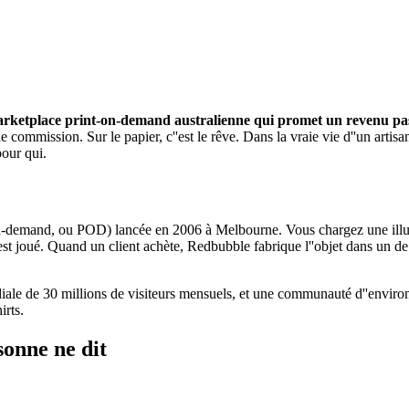
rketplace print-on-demand australienne qui promet un revenu pas
commission. Sur le papier, c''est le rêve. Dans la vraie vie d''un artisan
our qui.
n-demand, ou POD) lancée en 2006 à Melbourne. Vous chargez une illustr
r est joué. Quand un client achète, Redbubble fabrique l''objet dans un d
le de 30 millions de visiteurs mensuels, et une communauté d''environ 
irts.
sonne ne dit