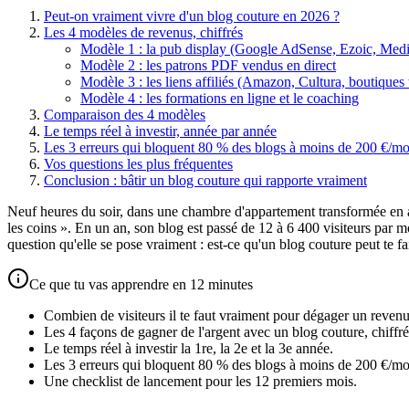
Peut-on vraiment vivre d'un blog couture en 2026 ?
Les 4 modèles de revenus, chiffrés
Modèle 1 : la pub display (Google AdSense, Ezoic, Medi
Modèle 2 : les patrons PDF vendus en direct
Modèle 3 : les liens affiliés (Amazon, Cultura, boutiques 
Modèle 4 : les formations en ligne et le coaching
Comparaison des 4 modèles
Le temps réel à investir, année par année
Les 3 erreurs qui bloquent 80 % des blogs à moins de 200 €/mo
Vos questions les plus fréquentes
Conclusion : bâtir un blog couture qui rapporte vraiment
Neuf heures du soir, dans une chambre d'appartement transformée en at
les coins ». En un an, son blog est passé de 12 à 6 400 visiteurs par
question qu'elle se pose vraiment : est-ce qu'un blog couture peut te f
Ce que tu vas apprendre en 12 minutes
Combien de visiteurs il te faut vraiment pour dégager un revenu
Les 4 façons de gagner de l'argent avec un blog couture, chiffré
Le temps réel à investir la 1re, la 2e et la 3e année.
Les 3 erreurs qui bloquent 80 % des blogs à moins de 200 €/mo
Une checklist de lancement pour les 12 premiers mois.