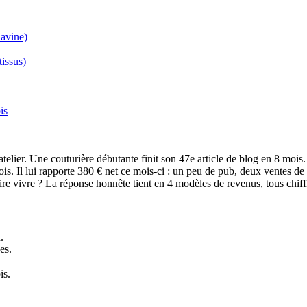
avine)
tissus)
is
elier. Une couturière débutante finit son 47e article de blog en 8 mois.
 mois. Il lui rapporte 380 € net ce mois-ci : un peu de pub, deux vent
aire vivre ? La réponse honnête tient en 4 modèles de revenus, tous chiff
.
es.
is.