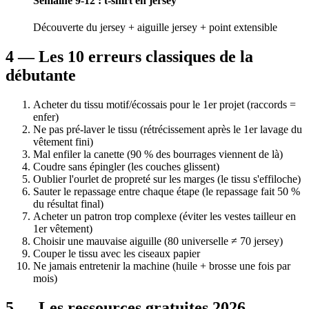
Semaine 9-12 : t-shirt en jersey
Découverte du jersey + aiguille jersey + point extensible
4 — Les 10 erreurs classiques de la
débutante
Acheter du tissu motif/écossais pour le 1er projet (raccords =
enfer)
Ne pas pré-laver le tissu (rétrécissement après le 1er lavage du
vêtement fini)
Mal enfiler la canette (90 % des bourrages viennent de là)
Coudre sans épingler (les couches glissent)
Oublier l'ourlet de propreté sur les marges (le tissu s'effiloche)
Sauter le repassage entre chaque étape (le repassage fait 50 %
du résultat final)
Acheter un patron trop complexe (éviter les vestes tailleur en
1er vêtement)
Choisir une mauvaise aiguille (80 universelle ≠ 70 jersey)
Couper le tissu avec les ciseaux papier
Ne jamais entretenir la machine (huile + brosse une fois par
mois)
5 — Les ressources gratuites 2026