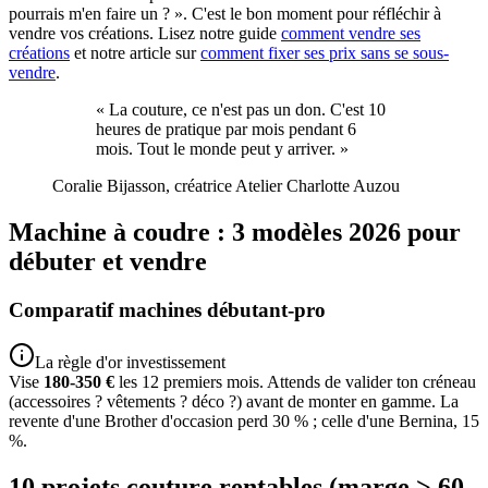
pourrais m'en faire un ? ». C'est le bon moment pour réfléchir à
vendre vos créations. Lisez notre guide
comment vendre ses
créations
et notre article sur
comment fixer ses prix sans se sous-
vendre
.
«
La couture, ce n'est pas un don. C'est 10
heures de pratique par mois pendant 6
mois. Tout le monde peut y arriver.
»
Coralie Bijasson, créatrice Atelier Charlotte Auzou
Machine à coudre : 3 modèles 2026 pour
débuter et vendre
Comparatif machines débutant-pro
La règle d'or investissement
Vise
180-350 €
les 12 premiers mois. Attends de valider ton créneau
(accessoires ? vêtements ? déco ?) avant de monter en gamme. La
revente d'une Brother d'occasion perd 30 % ; celle d'une Bernina, 15
%.
10 projets couture rentables (marge > 60