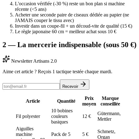
L'occasion vérifiée (-30 %) reste un bon plan si machine
récente (<5 ans)
Acheter une seconde paire de ciseaux dédiée au papier (ne
JAMAIS couper le tissu avec)
Investir dans un coupe-fil + un découd-vite de qualité (15 €)
Le règle japonaise 60 cm = meilleur achat sous 10 €
2 — La mercerie indispensable (sous 50 €)
Newsletter Artisans 2.0
Aime cet article ? Reçois 1 tactique testée chaque mardi.
Recevoir
Prix
Marque
Article
Quantité
moyen
conseillée
10 bobines
Gütermann,
Fil polyester
couleurs
12 €
Mettler
basiques
Aiguilles
Schmetz,
machine
Pack de 5
5 €
Organ