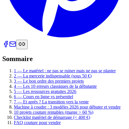
Sommaire
1 — Le matériel : ne pas se ruiner mais ne pas se planter
2 — La mercerie indispensable (sous 50 €)
3 — Le bon ordre des premiers projets
4 — Les 10 erreurs classiques de la débutante
5 — Les ressources gratuites 2026
6 — Cours en ligne vs présentiel
7 — Et après ? La transition vers la vente
Machine à coudre : 3 modèles 2026 pour débuter et vendre
10 projets couture rentables (marge > 60 %)
Checklist matériel de démarrage (< 400 €)
FAQ couture pour vendre