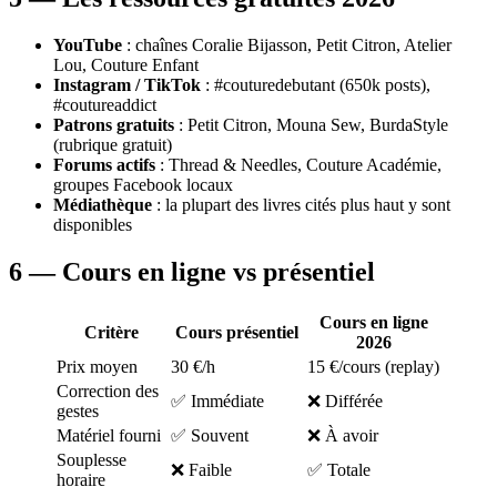
YouTube
: chaînes Coralie Bijasson, Petit Citron, Atelier
Lou, Couture Enfant
Instagram / TikTok
: #couturedebutant (650k posts),
#coutureaddict
Patrons gratuits
: Petit Citron, Mouna Sew, BurdaStyle
(rubrique gratuit)
Forums actifs
: Thread & Needles, Couture Académie,
groupes Facebook locaux
Médiathèque
: la plupart des livres cités plus haut y sont
disponibles
6 — Cours en ligne vs présentiel
Cours en ligne
Critère
Cours présentiel
2026
Prix moyen
30 €/h
15 €/cours (replay)
Correction des
✅ Immédiate
❌ Différée
gestes
Matériel fourni
✅ Souvent
❌ À avoir
Souplesse
❌ Faible
✅ Totale
horaire