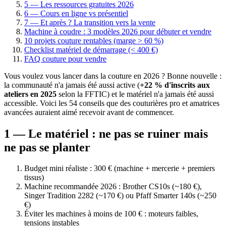
5 — Les ressources gratuites 2026
6 — Cours en ligne vs présentiel
7 — Et après ? La transition vers la vente
Machine à coudre : 3 modèles 2026 pour débuter et vendre
10 projets couture rentables (marge > 60 %)
Checklist matériel de démarrage (< 400 €)
FAQ couture pour vendre
Vous voulez vous lancer dans la couture en 2026 ? Bonne nouvelle :
la communauté n'a jamais été aussi active (
+22 % d'inscrits aux
ateliers en 2025
selon la FFTIC) et le matériel n'a jamais été aussi
accessible. Voici les 54 conseils que des couturières pro et amatrices
avancées auraient aimé recevoir avant de commencer.
1 — Le matériel : ne pas se ruiner mais
ne pas se planter
Budget mini réaliste : 300 € (machine + mercerie + premiers
tissus)
Machine recommandée 2026 : Brother CS10s (~180 €),
Singer Tradition 2282 (~170 €) ou Pfaff Smarter 140s (~250
€)
Éviter les machines à moins de 100 € : moteurs faibles,
tensions instables