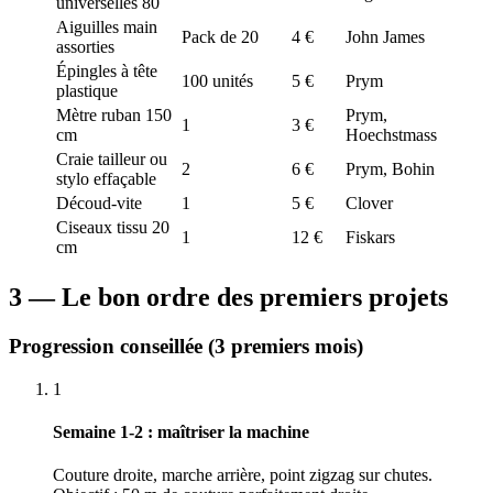
universelles 80
Aiguilles main
Pack de 20
4 €
John James
assorties
Épingles à tête
100 unités
5 €
Prym
plastique
Mètre ruban 150
Prym,
1
3 €
cm
Hoechstmass
Craie tailleur ou
2
6 €
Prym, Bohin
stylo effaçable
Découd-vite
1
5 €
Clover
Ciseaux tissu 20
1
12 €
Fiskars
cm
3 — Le bon ordre des premiers projets
Progression conseillée (3 premiers mois)
1
Semaine 1-2 : maîtriser la machine
Couture droite, marche arrière, point zigzag sur chutes.