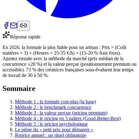
Réponse rapide
En 2026, la formule la plus fiable pour un artisan : Prix = (Coût
matières × 3) + (Heures × 25-35 €/h) + (15-20 % frais fixes).
Ajustez ensuite avec la méthode du marché (prix médian de la
concurrence ±20 %) et la valeur perçue (positionnement premium ou
accessible). 73 % des créatrices françaises sous-évaluent leur temps
de travail de 30 à 50 %.
Sommaire
Méthode 1 : la formule cost-plus (la base)
Méthode 2 : le benchmark concurrence
Méthode 3 : la valeur perçue (pricing premium)
Méthode 4 : le pricing en 3 paliers (Good-Better-Best)
Méthode 5 : le pricing psychologique
Le piège du « petit prix pour démarrer »
Reprice annuel : un rituel obligatoire