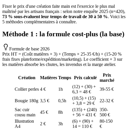
Fixer le prix d'une création faite main est l'exercice le plus mal
maîtrisé par les artisans français : selon notre enquête 2025 (n=420),
73 % sous-évaluent leur temps de travail de 30 à 50 %
. Voici les
5 méthodes complémentaires à connaître.
Méthode 1 : la formule cost-plus (la base)
Formule de base 2026
Prix HT = (Coût matières × 3) + (Temps × 25-35 €/h) + (15-20 %
frais fixes plateforme/expédition/marketing). Le coefficient × 3 sur
les matières absorbe les chutes, les invendus et la marge atelier.
Prix
Création
Matières
Temps
Prix calculé
marché
(12) + (30) +
Collier perles
4 €
1h
39-55 €
6,3 = 48 €
(10,5) + (15)
Bougie 180g
3,5 €
0,5h
22-32 €
+ 3,8 = 29 €
Sac cuir
(135) + (240)
350-
45 €
8h
cousu main
+ 56 = 431 €
500 €
Illustration
(6) + (90) +
80-150
2 €
3h
A4
14 = 110 €
€