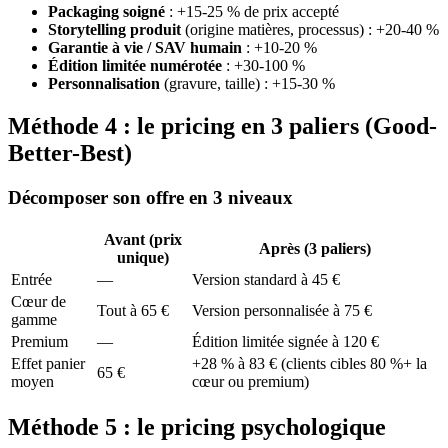
Packaging soigné
: +15-25 % de prix accepté
Storytelling produit
(origine matières, processus) : +20-40 %
Garantie à vie / SAV humain
: +10-20 %
Édition limitée numérotée
: +30-100 %
Personnalisation
(gravure, taille) : +15-30 %
Méthode 4 : le pricing en 3 paliers (Good-
Better-Best)
Décomposer son offre en 3 niveaux
Avant (prix
Après (3 paliers)
unique)
Entrée
—
Version standard à 45 €
Cœur de
Tout à 65 €
Version personnalisée à 75 €
gamme
Premium
—
Édition limitée signée à 120 €
Effet panier
+28 % à 83 € (clients cibles 80 %+ la
65 €
moyen
cœur ou premium)
Méthode 5 : le pricing psychologique