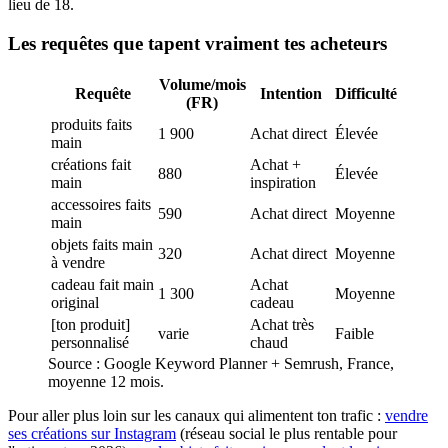
lieu de 18.
Les requêtes que tapent vraiment tes acheteurs
Volume/mois
Requête
Intention
Difficulté
(FR)
produits faits
1 900
Achat direct
Élevée
main
créations fait
Achat +
880
Élevée
main
inspiration
accessoires faits
590
Achat direct
Moyenne
main
objets faits main
320
Achat direct
Moyenne
à vendre
cadeau fait main
Achat
1 300
Moyenne
original
cadeau
[ton produit]
Achat très
varie
Faible
personnalisé
chaud
Source : Google Keyword Planner + Semrush, France,
moyenne 12 mois.
Pour aller plus loin sur les canaux qui alimentent ton trafic :
vendre
ses créations sur Instagram
(réseau social le plus rentable pour