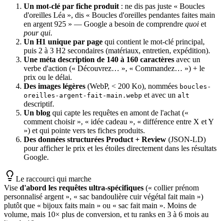
Un mot-clé par fiche produit
: ne dis pas juste « Boucles
d'oreilles Léa », dis « Boucles d'oreilles pendantes faites main
en argent 925 » — Google a besoin de comprendre
quoi
et
pour qui
.
Un H1 unique par page
qui contient le mot-clé principal,
puis 2 à 3 H2 secondaires (matériaux, entretien, expédition).
Une méta description de 140 à 160 caractères
avec un
verbe d'action (« Découvrez… », « Commandez… ») + le
prix ou le délai.
Des images légères
(WebP, < 200 Ko), nommées
boucles-
et avec un
oreilles-argent-fait-main.webp
alt
descriptif.
Un blog
qui capte les requêtes en amont de l'achat («
comment choisir », « idée cadeau », « différence entre X et Y
») et qui pointe vers tes fiches produits.
Des données structurées Product + Review
(JSON-LD)
pour afficher le prix et les étoiles directement dans les résultats
Google.
Le raccourci qui marche
Vise
d'abord les requêtes ultra-spécifiques
(« collier prénom
personnalisé argent », « sac bandoulière cuir végétal fait main »)
plutôt que « bijoux faits main » ou « sac fait main ». Moins de
volume, mais 10× plus de conversion, et tu ranks en 3 à 6 mois au