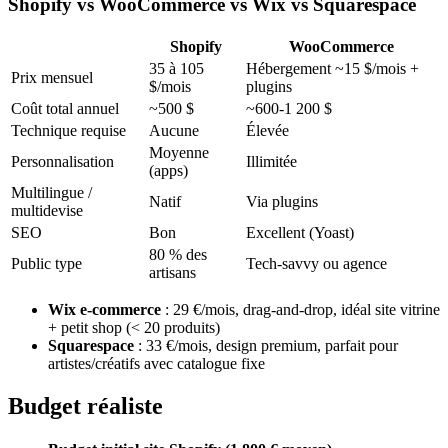
Shopify vs WooCommerce vs Wix vs Squarespace
Shopify
WooCommerce
35 à 105
Hébergement ~15 $/mois +
Prix mensuel
$/mois
plugins
Coût total annuel
~500 $
~600-1 200 $
Technique requise
Aucune
Élevée
Moyenne
Personnalisation
Illimitée
(apps)
Multilingue /
Natif
Via plugins
multidevise
SEO
Bon
Excellent (Yoast)
80 % des
Public type
Tech-savvy ou agence
artisans
Wix e-commerce
: 29 €/mois, drag-and-drop, idéal site vitrine
+ petit shop (< 20 produits)
Squarespace
: 33 €/mois, design premium, parfait pour
artistes/créatifs avec catalogue fixe
Budget réaliste