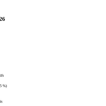
26
ifs
,5 %)
is