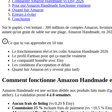
Comparatif Amazon Handmade vs Etsy 2026
Pour qui Amazon Handmade fonctionne vraiment
Quand fuir Amazon
Erreurs à éviter
Conclusion
Sur le papier, c'est tentant : 300 millions de comptes Amazon, livrais
autant qu'un grain de sable sur une plage. Amazon Handmade, en 2026,
Ce que tu vas apprendre en 10 min
Le fonctionnement réel et les coûts Amazon Handmade 2026
Le profil d'artisan pour qui ça marche vraiment
Le comparatif honnête avec Etsy
Les conditions d'acceptation et délais
Quand fuir Amazon (et y revenir plus tard)
Comment fonctionne Amazon Handmade e
Amazon Handmade est une section dédiée aux produits faits main d'
a
atelier). La validation prend
4 à 8 semaines
.
Aucun frais de listing
(vs 0,20 $ Etsy)
Commission 15 %
incluant frais de paiement (vs ~10,5 % Etsy