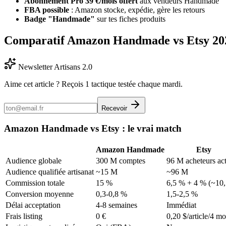
Abonnement Pro 39 €/mois offert
aux vendeurs Handmade
FBA possible
: Amazon stocke, expédie, gère les retours
Badge "Handmade"
sur tes fiches produits
Comparatif Amazon Handmade vs Etsy 20
Newsletter Artisans 2.0
Aime cet article ? Reçois 1 tactique testée chaque mardi.
Recevoir
Amazon Handmade vs Etsy : le vrai match
Amazon Handmade
Etsy
Audience globale
300 M comptes
96 M acheteurs act
Audience qualifiée artisanat
~15 M
~96 M
Commission totale
15 %
6,5 % + 4 % (~10
Conversion moyenne
0,3-0,8 %
1,5-2,5 %
Délai acceptation
4-8 semaines
Immédiat
Frais listing
0 €
0,20 $/article/4 mo