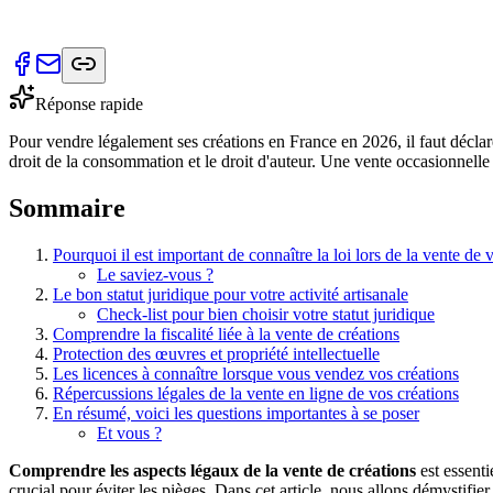
Réponse rapide
Pour vendre légalement ses créations en France en 2026, il faut déclarer 
droit de la consommation et le droit d'auteur. Une vente occasionnelle 
Sommaire
Pourquoi il est important de connaître la loi lors de la vente de 
Le saviez-vous ?
Le bon statut juridique pour votre activité artisanale
Check-list pour bien choisir votre statut juridique
Comprendre la fiscalité liée à la vente de créations
Protection des œuvres et propriété intellectuelle
Les licences à connaître lorsque vous vendez vos créations
Répercussions légales de la vente en ligne de vos créations
En résumé, voici les questions importantes à se poser
Et vous ?
Comprendre les aspects légaux de la vente de créations
est essenti
crucial pour éviter les pièges. Dans cet article, nous allons démystifier