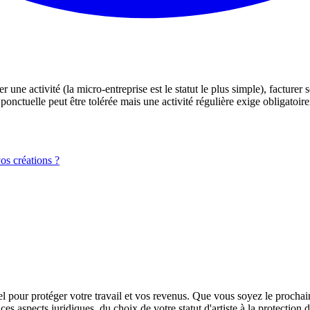
une activité (la micro-entreprise est le statut le plus simple), facturer 
ponctuelle peut être tolérée mais une activité régulière exige obligatoire
vos créations ?
el pour protéger votre travail et vos revenus. Que vous soyez le procha
 ces aspects juridiques, du choix de votre statut d'artiste à la protection