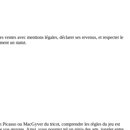
ses ventes avec mentions légales, déclarer ses revenus, et respecter le
ment un statut.
in Picasso ou MacGyver du tricot, comprendre les règles du jeu est
 de vos œuvres. Ainsi, vous pourrez tel un ninja des arts, jongler entre