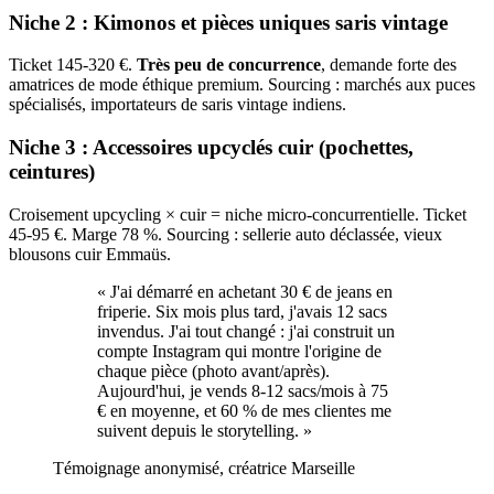
Niche 2 : Kimonos et pièces uniques saris vintage
Ticket 145-320 €.
Très peu de concurrence
, demande forte des
amatrices de mode éthique premium. Sourcing : marchés aux puces
spécialisés, importateurs de saris vintage indiens.
Niche 3 : Accessoires upcyclés cuir (pochettes,
ceintures)
Croisement upcycling × cuir = niche micro-concurrentielle. Ticket
45-95 €. Marge 78 %. Sourcing : sellerie auto déclassée, vieux
blousons cuir Emmaüs.
«
J'ai démarré en achetant 30 € de jeans en
friperie. Six mois plus tard, j'avais 12 sacs
invendus. J'ai tout changé : j'ai construit un
compte Instagram qui montre l'origine de
chaque pièce (photo avant/après).
Aujourd'hui, je vends 8-12 sacs/mois à 75
€ en moyenne, et 60 % de mes clientes me
suivent depuis le storytelling.
»
Témoignage anonymisé, créatrice Marseille