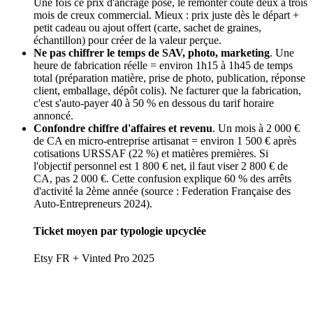
Une fois ce prix d'ancrage posé, le remonter coûte deux à trois
mois de creux commercial. Mieux : prix juste dès le départ +
petit cadeau ou ajout offert (carte, sachet de graines,
échantillon) pour créer de la valeur perçue.
Ne pas chiffrer le temps de SAV, photo, marketing
. Une
heure de fabrication réelle = environ 1h15 à 1h45 de temps
total (préparation matière, prise de photo, publication, réponse
client, emballage, dépôt colis). Ne facturer que la fabrication,
c'est s'auto-payer 40 à 50 % en dessous du tarif horaire
annoncé.
Confondre chiffre d'affaires et revenu
. Un mois à 2 000 €
de CA en micro-entreprise artisanat = environ 1 500 € après
cotisations URSSAF (22 %) et matières premières. Si
l'objectif personnel est 1 800 € net, il faut viser 2 800 € de
CA, pas 2 000 €. Cette confusion explique 60 % des arrêts
d'activité la 2ème année (source : Federation Française des
Auto-Entrepreneurs 2024).
Ticket moyen par typologie upcyclée
Etsy FR + Vinted Pro 2025