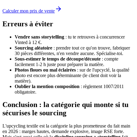
Calculer mon prix de vente
Erreurs à éviter
Vendre sans storytelling
: tu te retrouves à concurrencer
Vinted à 12 €.
Sourcing aléatoire
: prendre tout ce qu'on trouve, fabriquer
30 pièces différentes, n'en vendre aucune. Spécialise-toi.
Sous-estimer le temps de découpe/découte
: compte
facilement 1-2 h juste pour préparer la matière.
Photos floues ou mal éclairées
: sur de l'upcyclé, la qualité
photo est encore plus déterminante (le client doit voir la
matière).
Oublier la mention composition
: règlement 1007/2011
obligatoire.
Conclusion : la catégorie qui monte si tu
sécurises le sourcing
L'upcycling textile est la catégorie la plus prometteuse du fait main
en 2026 : marges hautes, demande explosive, image RSE forte.
Mais c'est aussi celle où la
discipline sourcing + storytelling
fait