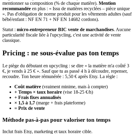
mentionner sa composition (% de chaque matière).
Mention
recommandée
en plus : « Issu de matières recyclées – pièce unique
». Pas d'obligation de norme produit pour les vêtements adultes (sauf
bébé/enfant : NF EN 71 + NF EN 14682 cordons).
Statut :
micro-entrepreneur BIC vente de marchandises
. Aucune
particularité fiscale liée à l'upcycling, c'est une activité de vente
classique.
Pricing : ne sous-évalue pas ton temps
Le piège du débutant en upcycling : se dire « la matière m'a coûté 3
€, je vends à 25 € ». Sauf que tu as passé 4 h à découdre, repenser,
recoudre. Ton heure rémunérée : 5,50 € après Etsy. La règle :
Coût matière
(vraiment minime, mais à compter)
+ Temps × taux horaire
(vise 18-25 €/h)
+ Frais fixes annualisés
× 1,5 à 1,7
(marge + frais plateforme)
= Prix de vente
Méthode pas-à-pas pour valoriser ton temps
Inclut frais Etsy, marketing et taux horaire cible.