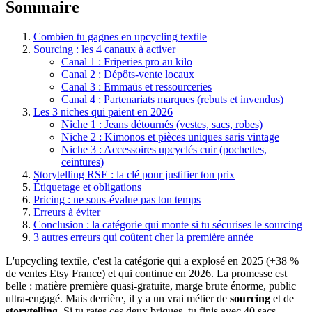
Sommaire
Combien tu gagnes en upcycling textile
Sourcing : les 4 canaux à activer
Canal 1 : Friperies pro au kilo
Canal 2 : Dépôts-vente locaux
Canal 3 : Emmaüs et ressourceries
Canal 4 : Partenariats marques (rebuts et invendus)
Les 3 niches qui paient en 2026
Niche 1 : Jeans détournés (vestes, sacs, robes)
Niche 2 : Kimonos et pièces uniques saris vintage
Niche 3 : Accessoires upcyclés cuir (pochettes,
ceintures)
Storytelling RSE : la clé pour justifier ton prix
Étiquetage et obligations
Pricing : ne sous-évalue pas ton temps
Erreurs à éviter
Conclusion : la catégorie qui monte si tu sécurises le sourcing
3 autres erreurs qui coûtent cher la première année
L'upcycling textile, c'est la catégorie qui a explosé en 2025 (+38 %
de ventes Etsy France) et qui continue en 2026. La promesse est
belle : matière première quasi-gratuite, marge brute énorme, public
ultra-engagé. Mais derrière, il y a un vrai métier de
sourcing
et de
storytelling
. Si tu rates ces deux briques, tu finis avec 40 sacs