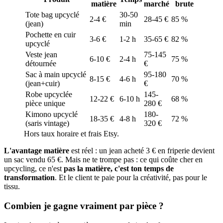
matière
marché
brute
Tote bag upcyclé
30-50
2-4 €
28-45 €
85 %
(jean)
min
Pochette en cuir
3-6 €
1-2 h
35-65 €
82 %
upcyclé
Veste jean
75-145
6-10 €
2-4 h
75 %
détournée
€
Sac à main upcyclé
95-180
8-15 €
4-6 h
70 %
(jean+cuir)
€
Robe upcyclée
145-
12-22 €
6-10 h
68 %
pièce unique
280 €
Kimono upcyclé
180-
18-35 €
4-8 h
72 %
(saris vintage)
320 €
Hors taux horaire et frais Etsy.
L'avantage matière
est réel : un jean acheté 3 € en friperie devient
un sac vendu 65 €. Mais ne te trompe pas : ce qui coûte cher en
upcycling, ce n'est
pas la matière, c'est ton temps de
transformation
. Et le client te paie pour la créativité, pas pour le
tissu.
Combien je gagne vraiment par pièce ?