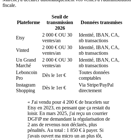
fiscale.
Seuil de
Plateforme
transmission
Données transmises
2026
2 000 € OU 30
Identité, IBAN, CA,
Etsy
ventes/an
nb transactions
2 000 € OU 30
Identité, IBAN, CA,
Vinted
ventes/an
nb transactions
Un Grand
2 000 € OU 30
Identité, IBAN, CA,
Marché
ventes/an
nb transactions
Leboncoin
Toutes données
Dès le 1er €
Pro
comptables
Instagram
Via Stripe/PayPal
Dès le 1er €
Shopping
directement
«
J'ai vendu pour 4 200 € de bracelets sur
Etsy en 2023, en pensant que ça restait du
loisir. En mars 2025, j'ai reçu un courrier
DGFiP me demandant la régularisation de
2 ans de revenus non déclarés, plus
pénalités. Au total : 1 850 € à payer. Si
j'avais ouvert ma micro un an plus tôt,