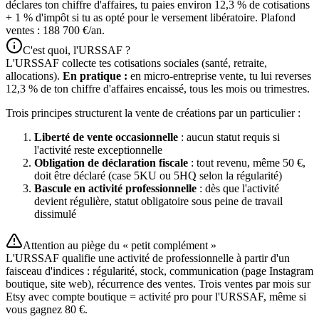
déclares ton chiffre d'affaires, tu paies environ 12,3 % de cotisations
+ 1 % d'impôt si tu as opté pour le versement libératoire. Plafond
ventes : 188 700 €/an.
C'est quoi, l'URSSAF ?
L'URSSAF collecte tes cotisations sociales (santé, retraite,
allocations).
En pratique :
en micro-entreprise vente, tu lui reverses
12,3 % de ton chiffre d'affaires encaissé, tous les mois ou trimestres.
Trois principes structurent la vente de créations par un particulier :
Liberté de vente occasionnelle
: aucun statut requis si
l'activité reste exceptionnelle
Obligation de déclaration fiscale
: tout revenu, même 50 €,
doit être déclaré (case 5KU ou 5HQ selon la régularité)
Bascule en activité professionnelle
: dès que l'activité
devient régulière, statut obligatoire sous peine de travail
dissimulé
Attention au piège du « petit complément »
L'URSSAF qualifie une activité de professionnelle à partir d'un
faisceau d'indices : régularité, stock, communication (page Instagram
boutique, site web), récurrence des ventes. Trois ventes par mois sur
Etsy avec compte boutique = activité pro pour l'URSSAF, même si
vous gagnez 80 €.