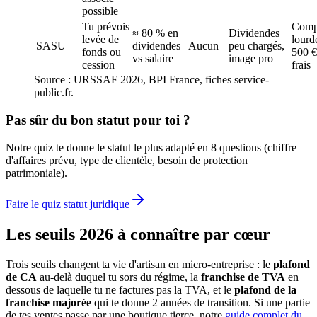
possible
Tu prévois
Compt
≈ 80 % en
Dividendes
levée de
lourd
SASU
dividendes
Aucun
peu chargés,
fonds ou
500 €
vs salaire
image pro
cession
frais
Source : URSSAF 2026, BPI France, fiches service-
public.fr.
Pas sûr du bon statut pour toi ?
Notre quiz te donne le statut le plus adapté en 8 questions (chiffre
d'affaires prévu, type de clientèle, besoin de protection
patrimoniale).
Faire le quiz statut juridique
Les seuils 2026 à connaître par cœur
Trois seuils changent ta vie d'artisan en micro-entreprise : le
plafond
de CA
au-delà duquel tu sors du régime, la
franchise de TVA
en
dessous de laquelle tu ne factures pas la TVA, et le
plafond de la
franchise majorée
qui te donne 2 années de transition. Si une partie
de tes ventes passe par une boutique tierce, notre
guide complet du