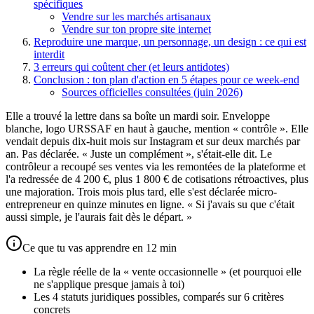
spécifiques
Vendre sur les marchés artisanaux
Vendre sur ton propre site internet
Reproduire une marque, un personnage, un design : ce qui est
interdit
3 erreurs qui coûtent cher (et leurs antidotes)
Conclusion : ton plan d'action en 5 étapes pour ce week-end
Sources officielles consultées (juin 2026)
Elle a trouvé la lettre dans sa boîte un mardi soir. Enveloppe
blanche, logo URSSAF en haut à gauche, mention « contrôle ». Elle
vendait depuis dix-huit mois sur Instagram et sur deux marchés par
an. Pas déclarée. « Juste un complément », s'était-elle dit. Le
contrôleur a recoupé ses ventes via les remontées de la plateforme et
l'a redressée de 4 200 €, plus 1 800 € de cotisations rétroactives, plus
une majoration. Trois mois plus tard, elle s'est déclarée micro-
entrepreneur en quinze minutes en ligne. « Si j'avais su que c'était
aussi simple, je l'aurais fait dès le départ. »
Ce que tu vas apprendre en 12 min
La règle réelle de la « vente occasionnelle » (et pourquoi elle
ne s'applique presque jamais à toi)
Les 4 statuts juridiques possibles, comparés sur 6 critères
concrets