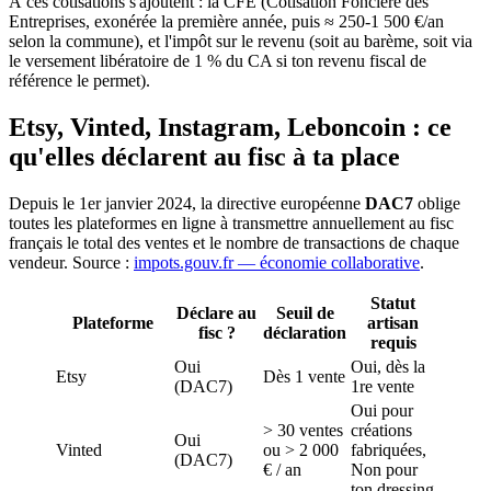
À ces cotisations s'ajoutent : la CFE (Cotisation Foncière des
Entreprises, exonérée la première année, puis ≈ 250-1 500 €/an
selon la commune), et l'impôt sur le revenu (soit au barème, soit via
le versement libératoire de 1 % du CA si ton revenu fiscal de
référence le permet).
Etsy, Vinted, Instagram, Leboncoin : ce
qu'elles déclarent au fisc à ta place
Depuis le 1er janvier 2024, la directive européenne
DAC7
oblige
toutes les plateformes en ligne à transmettre annuellement au fisc
français le total des ventes et le nombre de transactions de chaque
vendeur. Source :
impots.gouv.fr — économie collaborative
.
Statut
Déclare au
Seuil de
Plateforme
artisan
fisc ?
déclaration
requis
Oui
Oui, dès la
Etsy
Dès 1 vente
(DAC7)
1re vente
Oui pour
> 30 ventes
créations
Oui
Vinted
ou > 2 000
fabriquées,
(DAC7)
€ / an
Non pour
ton dressing