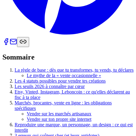
Sommaire
La règle de base : dès que tu transformes, tu vends, tu déclares
Le mythe de la « vente occasionnelle »
Les 4 statuts possibles pour vendre tes créations
Les seuils 2026 à connaître par cœur
Etsy, Vinted, Instagram, Leboncoin : ce qu'elles déclarent au
fisc à ta place
Marchés, brocantes, vente en ligne : les obligations
spécifiques
Vendre sur les marchés artisanaux
Vendre sur ton propre site internet
Reproduire une marque, un personnage, un design : ce qui est
interdit
3 erreurs qui coûtent cher (et leurs antidotes)