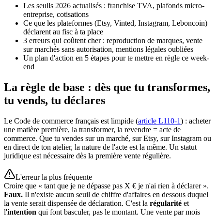
Les seuils 2026 actualisés : franchise TVA, plafonds micro-
entreprise, cotisations
Ce que les plateformes (Etsy, Vinted, Instagram, Leboncoin)
déclarent au fisc à ta place
3 erreurs qui coûtent cher : reproduction de marques, vente
sur marchés sans autorisation, mentions légales oubliées
Un plan d'action en 5 étapes pour te mettre en règle ce week-
end
La règle de base : dès que tu transformes,
tu vends, tu déclares
Le Code de commerce français est limpide (
article L110-1
) : acheter
une matière première, la transformer, la revendre = acte de
commerce. Que tu vendes sur un marché, sur Etsy, sur Instagram ou
en direct de ton atelier, la nature de l'acte est la même. Un statut
juridique est nécessaire dès la première vente régulière.
L'erreur la plus fréquente
Croire que « tant que je ne dépasse pas X € je n'ai rien à déclarer ».
Faux.
Il n'existe aucun seuil de chiffre d'affaires en dessous duquel
la vente serait dispensée de déclaration. C'est la
régularité
et
l'
intention
qui font basculer, pas le montant. Une vente par mois