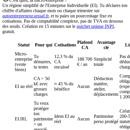
C'est quoi, la micro-entreprise ?
Un régime simplifié de l'Entreprise Individuelle (EI). Tu déclares ton
chiffre d'affaires chaque mois ou chaque trimestre sur
autoentrepreneur.urssaf.fr
, et tu paies un pourcentage fixe en
cotisations. Pas de comptabilité complexe, pas de TVA en dessous
des seuils. Création en 15 minutes sur le
guichet unique INPI
,
gratuit.
Plafond
Avantage
Statut
Pour qui
Cotisations
Li
CA
clé
Micro-
Tu
12,3 % du
Pas d
entreprise
188 700
Simplicité
démarres,
CA
déduc
(vente
€ / an
totale
tu testes
encaissé
charg
biens)
Comp
CA > 50
Déduction
oblig
k€ avec
≈ 45 % du
matière,
EI au réel
Aucun
(expe
grosses
bénéfice
atelier,
compt
charges
déplacements
1 200
Tu veux
protéger
Créat
ton
Idem EI au
Patrimoine
200-5
EURL
patrimoine
Aucun
réel
perso protégé
statut
+ un
rédig
associé