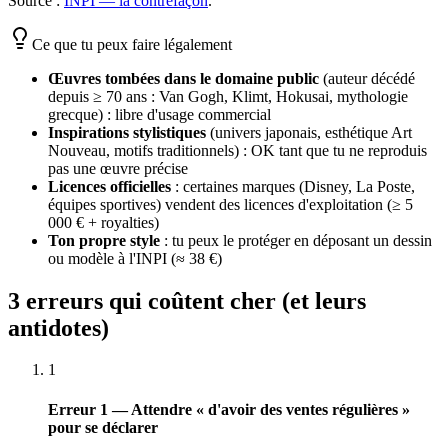
Source :
INPI — la contrefaçon
.
Ce que tu peux faire légalement
Œuvres tombées dans le domaine public
(auteur décédé
depuis ≥ 70 ans : Van Gogh, Klimt, Hokusai, mythologie
grecque) : libre d'usage commercial
Inspirations stylistiques
(univers japonais, esthétique Art
Nouveau, motifs traditionnels) : OK tant que tu ne reproduis
pas une œuvre précise
Licences officielles
: certaines marques (Disney, La Poste,
équipes sportives) vendent des licences d'exploitation (≥ 5
000 € + royalties)
Ton propre style
: tu peux le protéger en déposant un dessin
ou modèle à l'INPI (≈ 38 €)
3 erreurs qui coûtent cher (et leurs
antidotes)
1
Erreur 1 — Attendre « d'avoir des ventes régulières »
pour se déclarer