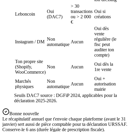
> 30
Oui
transactions
Oui si
Leboncoin
(DAC7)
ou > 2 000
créations
€
Oui dès
vente
Non
régulière (le
Instagram / DM
Aucun
automatique
fisc peut
auditer ton
compte)
Ton propre site
Oui dès la
(Shopify,
Non
Aucun
1re vente
WooCommerce)
Oui +
Marchés
Non
Aucun
autorisation
physiques
automatique
mairie
Seuils DAC7 source : DGFiP 2024, applicables pour la
déclaration 2025-2026.
Bonne nouvelle
Le récapitulatif annuel que t'envoie chaque plateforme (avant le 31
janvier) sert aussi de pièce comptable pour ta déclaration URSSAF.
Conserve-le 6 ans (durée légale de prescription fiscale).