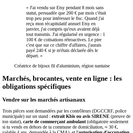
«
J'ai vendu sur Etsy pendant 8 mois sans
statut, persuadée que 200 € par mois c'était
trop peu pour intéresser le fisc. Quand j'ai
reçu mon récapitulatif annuel Etsy en
janvier, j'ai compris qu'eux avaient déjà
tout transmis. J'ai régularisé en urgence : 1
100 € de cotisations rétroactives. Le pire
c'est que sur ce chiffre d'affaires, j'aurais
payé 240 € si je m'étais déclarée dès le
départ.
»
Créatrice de bijoux fil d'aluminium, région nantaise
Marchés, brocantes, vente en ligne : les
obligations spécifiques
Vendre sur les marchés artisanaux
Trois pièces sont demandées par les contrôleurs (DGCCRF, police
municipale) sur un stand :
extrait Kbis ou avis SIRENE
(preuve de
ton statut),
carte de commerçant ambulant
(obligatoire seulement
si tu vends en dehors de ta commune de domiciliation, ≈ 30 €,
valable 4 ans, demandée à la CMA), et l'
autorisation d'occupation