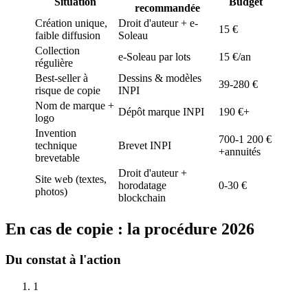
Situation
Budget
recommandée
Création unique,
Droit d'auteur + e-
15 €
faible diffusion
Soleau
Collection
e-Soleau par lots
15 €/an
régulière
Best-seller à
Dessins & modèles
39-280 €
risque de copie
INPI
Nom de marque +
Dépôt marque INPI
190 €+
logo
Invention
700-1 200 €
technique
Brevet INPI
+annuités
brevetable
Droit d'auteur +
Site web (textes,
horodatage
0-30 €
photos)
blockchain
En cas de copie : la procédure 2026
Du constat à l'action
1