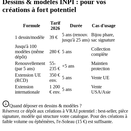
Dessins & modèles INPI : pour vos
créations à fort potentiel
Tarif
Formule
Durée
Cas d'usage
2026
5 ans (renouv.
Bijou phare,
1 dessin/modèle
39 €
jusqu'à 25 ans)
sac signature
Jusqu'à 100
Collection
modèles (même
280 €
5 ans
complète
dépôt)
Renouvellement
55-
Maintien
+5 ans
(par 5 ans)
235 €
protection
Extension UE
350 €
5 ans
Vente UE
(RCD)
env.
Extension
1 200
Vente
5 ans
internationale
€ env.
USA/Asie
Quand déposer en dessins & modèles ?
Réservez ce dépôt aux créations à VRAI potentiel : best-seller, pièce
signature, modèle qui structure votre catalogue. Pour des créations à
faible volume ou éphémères, l'e-Soleau (15 €) est suffisante.