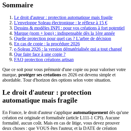
Sommaire
Le droit d'auteur : protection automatique mais fragile
L'enveloppe Soleau électronique : le réflexe à 15 €
Dessins & modèles INPI : pour vos créations à fort potentiel
Marque (nom + logo) : indispensable dès la 1ère année
Quelle protection pour quel cas ? L'arbre de décision
En cas de copie : la procédure 2026
e-Soleau 2026 : la version dématérialisée qui a tout changé
Que faire face à une copie ?
FAQ protection créations artisan
Que ce soit pour vous prémunir d'une copie ou pour valoriser votre
marque,
protéger ses créations
en 2026 est devenu simple et
abordable. Tour d'horizon des options selon votre situation.
Le droit d'auteur : protection
automatique mais fragile
En France, le droit d'auteur s'applique
automatiquement
dès qu'une
création est originale et formalisée (article L111-1 CPI). Aucune
formalité, aucun coût. Mais en cas de litige, vous devez prouver
deux choses : que VOUS êtes l'auteur, et la DATE de création