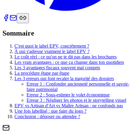
Sommaire
C'est quoi le label EPV, concrètement ?
À qui s'adresse vraiment le label EPV ?
Le coût réel : ce qu'on ne te dit pas dans les brochures
Les vrais avantages : ce que ça change dans ton quotidien
Les 3 avantages fiscaux souvent mal compris
La procédure étape par étape
Les 3 erreurs qui font recaler la majorité des dossiers
Erreur 1 : Confondre ancienneté personnelle et savoir-
faire patrimonial
Erreur 2 : Sous-estimer le volet économique
Erreur 3 : Négliger les photos et le storytelling visuel
EPV vs Artisan d'Art vs Maître Artisan : ne confonds pas
Une fois labellisé : que faire du logo ?
Conclusion : déposer ou attendre ?