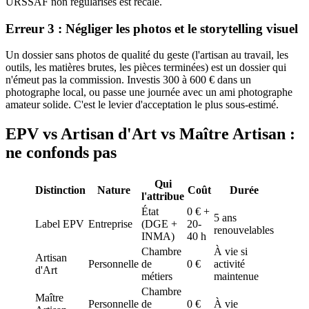
URSSAF non régularisés est recalé.
Erreur 3 : Négliger les photos et le storytelling visuel
Un dossier sans photos de qualité du geste (l'artisan au travail, les
outils, les matières brutes, les pièces terminées) est un dossier qui
n'émeut pas la commission. Investis 300 à 600 € dans un
photographe local, ou passe une journée avec un ami photographe
amateur solide. C'est le levier d'acceptation le plus sous-estimé.
EPV vs Artisan d'Art vs Maître Artisan :
ne confonds pas
Qui
Distinction
Nature
Coût
Durée
l'attribue
État
0 € +
5 ans
Label EPV
Entreprise
(DGE +
20-
renouvelables
INMA)
40 h
Chambre
À vie si
Artisan
Personnelle
de
0 €
activité
d'Art
métiers
maintenue
Chambre
Maître
Personnelle
de
0 €
À vie