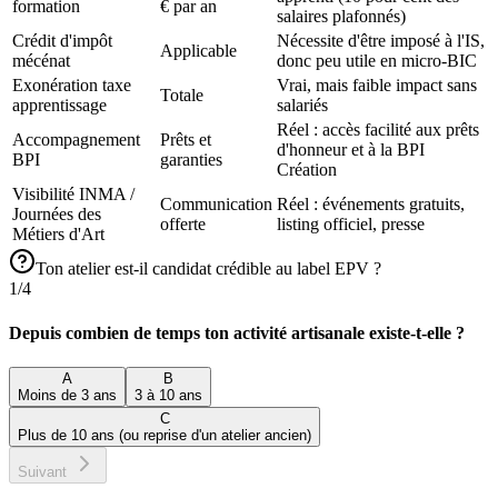
formation
€ par an
salaires plafonnés)
Crédit d'impôt
Nécessite d'être imposé à l'IS,
Applicable
mécénat
donc peu utile en micro-BIC
Exonération taxe
Vrai, mais faible impact sans
Totale
apprentissage
salariés
Réel : accès facilité aux prêts
Accompagnement
Prêts et
d'honneur et à la BPI
BPI
garanties
Création
Visibilité INMA /
Communication
Réel : événements gratuits,
Journées des
offerte
listing officiel, presse
Métiers d'Art
Ton atelier est-il candidat crédible au label EPV ?
1
/
4
Depuis combien de temps ton activité artisanale existe-t-elle ?
A
B
Moins de 3 ans
3 à 10 ans
C
Plus de 10 ans (ou reprise d'un atelier ancien)
Suivant