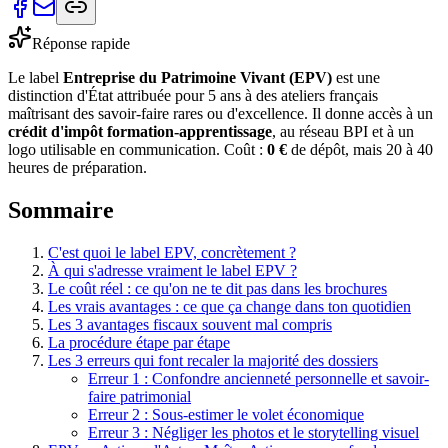
Réponse rapide
Le label
Entreprise du Patrimoine Vivant (EPV)
est une
distinction d'État attribuée pour 5 ans à des ateliers français
maîtrisant des savoir-faire rares ou d'excellence. Il donne accès à un
crédit d'impôt formation-apprentissage
, au réseau BPI et à un
logo utilisable en communication. Coût :
0 €
de dépôt, mais 20 à 40
heures de préparation.
Sommaire
C'est quoi le label EPV, concrètement ?
À qui s'adresse vraiment le label EPV ?
Le coût réel : ce qu'on ne te dit pas dans les brochures
Les vrais avantages : ce que ça change dans ton quotidien
Les 3 avantages fiscaux souvent mal compris
La procédure étape par étape
Les 3 erreurs qui font recaler la majorité des dossiers
Erreur 1 : Confondre ancienneté personnelle et savoir-
faire patrimonial
Erreur 2 : Sous-estimer le volet économique
Erreur 3 : Négliger les photos et le storytelling visuel