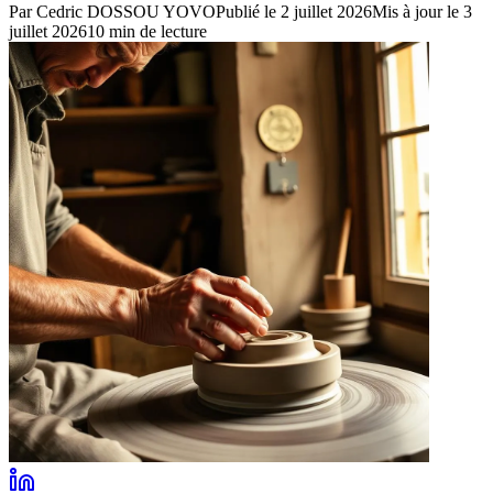
Par
Cedric DOSSOU YOVO
Publié le
2 juillet 2026
Mis à jour le
3
juillet 2026
10
min de lecture