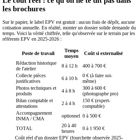
Le coût réel : ce qu'on ne te dit pas dans
les brochures
Sur le papier, le label EPV est gratuit : aucun frais de dépôt, aucune
cotisation annuelle. En réalité, monter un dossier solide demande du
temps. Voici la vérité chiffrée, telle qu'observée sur le terrain par les
référents EPV en 2025-2026 :
Temps
Poste de travail
Coût si externalisé
moyen
Rédaction historique
8 à 12 h
400 à 700 €
de l'atelier
Collecte pièces
0 € (à faire soi-
6 à 10 h
justificatives
même)
Photos techniques et
300 à 600 €
4 à 8 h
produits
(photographe pro)
Bilan comptable et
150 € (expert-
2 à 4 h
attestations
comptable)
Accompagnement
optionnel
0 à 500 €
INMA / CMA
20 à 40
TOTAL
0 à 1 950 €
heures
Coût réel d'un dossier EPV (fourchette observée 2025-