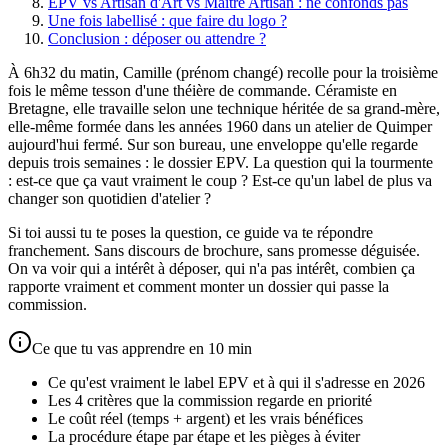
EPV vs Artisan d'Art vs Maître Artisan : ne confonds pas
Une fois labellisé : que faire du logo ?
Conclusion : déposer ou attendre ?
À 6h32 du matin, Camille (prénom changé) recolle pour la troisième
fois le même tesson d'une théière de commande. Céramiste en
Bretagne, elle travaille selon une technique héritée de sa grand-mère,
elle-même formée dans les années 1960 dans un atelier de Quimper
aujourd'hui fermé. Sur son bureau, une enveloppe qu'elle regarde
depuis trois semaines : le dossier EPV. La question qui la tourmente
: est-ce que ça vaut vraiment le coup ? Est-ce qu'un label de plus va
changer son quotidien d'atelier ?
Si toi aussi tu te poses la question, ce guide va te répondre
franchement. Sans discours de brochure, sans promesse déguisée.
On va voir qui a intérêt à déposer, qui n'a pas intérêt, combien ça
rapporte vraiment et comment monter un dossier qui passe la
commission.
Ce que tu vas apprendre en 10 min
Ce qu'est vraiment le label EPV et à qui il s'adresse en 2026
Les 4 critères que la commission regarde en priorité
Le coût réel (temps + argent) et les vrais bénéfices
La procédure étape par étape et les pièges à éviter