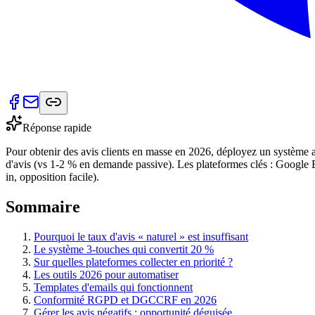
Réponse rapide
Pour obtenir des avis clients en masse en 2026, déployez un système 
d'avis (vs 1-2 % en demande passive). Les plateformes clés : Google 
in, opposition facile).
Sommaire
Pourquoi le taux d'avis « naturel » est insuffisant
Le système 3-touches qui convertit 20 %
Sur quelles plateformes collecter en priorité ?
Les outils 2026 pour automatiser
Templates d'emails qui fonctionnent
Conformité RGPD et DGCCRF en 2026
Gérer les avis négatifs : opportunité déguisée