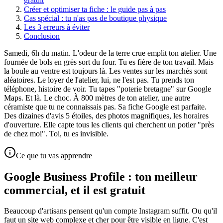
gratuit
Créer et optimiser ta fiche : le guide pas à pas
Cas spécial : tu n'as pas de boutique physique
Les 3 erreurs à éviter
Conclusion
Samedi, 6h du matin. L'odeur de la terre crue emplit ton atelier. Une
fournée de bols en grès sort du four. Tu es fière de ton travail. Mais
la boule au ventre est toujours là. Les ventes sur les marchés sont
aléatoires. Le loyer de l'atelier, lui, ne l'est pas. Tu prends ton
téléphone, histoire de voir. Tu tapes "poterie bretagne" sur Google
Maps. Et là. Le choc. À 800 mètres de ton atelier, une autre
céramiste que tu ne connaissais pas. Sa fiche Google est parfaite.
Des dizaines d'avis 5 étoiles, des photos magnifiques, les horaires
d'ouverture. Elle capte tous les clients qui cherchent un potier "près
de chez moi". Toi, tu es invisible.
Ce que tu vas apprendre
Google Business Profile : ton meilleur
commercial, et il est gratuit
Beaucoup d'artisans pensent qu'un compte Instagram suffit. Ou qu'il
faut un site web complexe et cher pour être visible en ligne. C'est