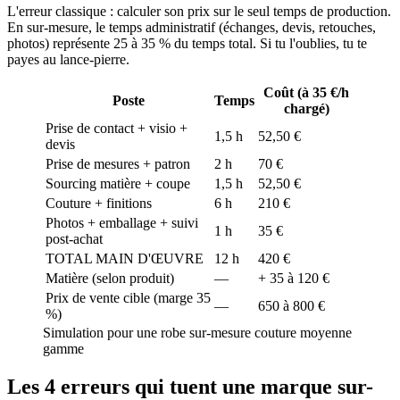
L'erreur classique : calculer son prix sur le seul temps de production.
En sur-mesure, le temps administratif (échanges, devis, retouches,
photos) représente 25 à 35 % du temps total. Si tu l'oublies, tu te
payes au lance-pierre.
Coût (à 35 €/h
Poste
Temps
chargé)
Prise de contact + visio +
1,5 h
52,50 €
devis
Prise de mesures + patron
2 h
70 €
Sourcing matière + coupe
1,5 h
52,50 €
Couture + finitions
6 h
210 €
Photos + emballage + suivi
1 h
35 €
post-achat
TOTAL MAIN D'ŒUVRE
12 h
420 €
Matière (selon produit)
—
+ 35 à 120 €
Prix de vente cible (marge 35
—
650 à 800 €
%)
Simulation pour une robe sur-mesure couture moyenne
gamme
Les 4 erreurs qui tuent une marque sur-