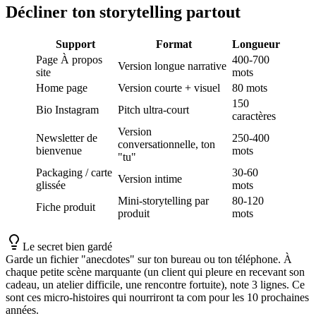
Décliner ton storytelling partout
Support
Format
Longueur
Page À propos
400-700
Version longue narrative
site
mots
Home page
Version courte + visuel
80 mots
150
Bio Instagram
Pitch ultra-court
caractères
Version
Newsletter de
250-400
conversationnelle, ton
bienvenue
mots
"tu"
Packaging / carte
30-60
Version intime
glissée
mots
Mini-storytelling par
80-120
Fiche produit
produit
mots
Le secret bien gardé
Garde un fichier "anecdotes" sur ton bureau ou ton téléphone. À
chaque petite scène marquante (un client qui pleure en recevant son
cadeau, un atelier difficile, une rencontre fortuite), note 3 lignes. Ce
sont ces micro-histoires qui nourriront ta com pour les 10 prochaines
années.