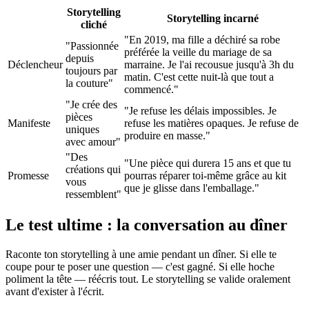
Storytelling
Storytelling incarné
cliché
"En 2019, ma fille a déchiré sa robe
"Passionnée
préférée la veille du mariage de sa
depuis
Déclencheur
marraine. Je l'ai recousue jusqu'à 3h du
toujours par
matin. C'est cette nuit-là que tout a
la couture"
commencé."
"Je crée des
"Je refuse les délais impossibles. Je
pièces
Manifeste
refuse les matières opaques. Je refuse de
uniques
produire en masse."
avec amour"
"Des
"Une pièce qui durera 15 ans et que tu
créations qui
Promesse
pourras réparer toi-même grâce au kit
vous
que je glisse dans l'emballage."
ressemblent"
Le test ultime : la conversation au dîner
Raconte ton storytelling à une amie pendant un dîner. Si elle te
coupe pour te poser une question — c'est gagné. Si elle hoche
poliment la tête — réécris tout. Le storytelling se valide oralement
avant d'exister à l'écrit.