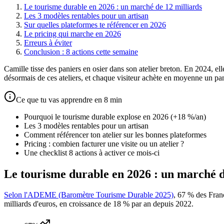
Le tourisme durable en 2026 : un marché de 12 milliards
Les 3 modèles rentables pour un artisan
Sur quelles plateformes te référencer en 2026
Le pricing qui marche en 2026
Erreurs à éviter
Conclusion : 8 actions cette semaine
Camille tisse des paniers en osier dans son atelier breton. En 2024, e
désormais de ces ateliers, et chaque visiteur achète en moyenne un pani
Ce que tu vas apprendre en 8 min
Pourquoi le tourisme durable explose en 2026 (+18 %/an)
Les 3 modèles rentables pour un artisan
Comment référencer ton atelier sur les bonnes plateformes
Pricing : combien facturer une visite ou un atelier ?
Une checklist 8 actions à activer ce mois-ci
Le tourisme durable en 2026 : un marché d
Selon l'ADEME (Baromètre Tourisme Durable 2025)
, 67 % des Franç
milliards d'euros, en croissance de 18 % par an depuis 2022.