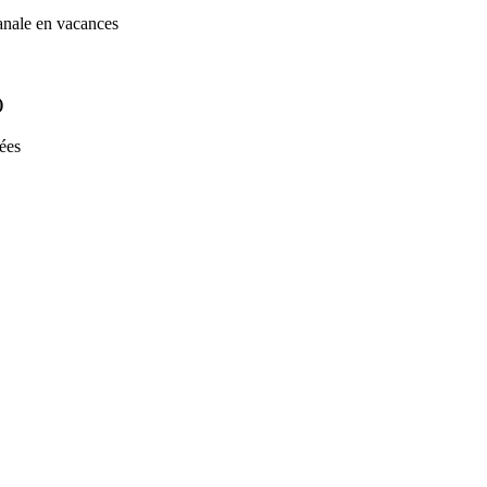
sanale en vacances
)
sées