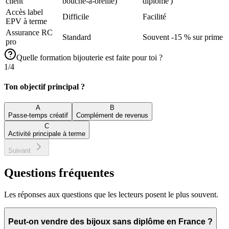
client
bouche-à-oreille)
diplômé')
Accès label
Difficile
Facilité
EPV à terme
Assurance RC
Standard
Souvent -15 % sur prime
pro
Quelle formation bijouterie est faite pour toi ?
1
/
4
Ton objectif principal ?
A
B
Passe-temps créatif
Complément de revenus
C
Activité principale à terme
Suivant
Questions fréquentes
Les réponses aux questions que les lecteurs posent le plus souvent.
Peut-on vendre des bijoux sans diplôme en France ?