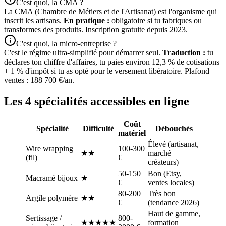
C'est quoi, la CMA ?
La CMA (Chambre de Métiers et de l'Artisanat) est l'organisme qui
inscrit les artisans.
En pratique :
obligatoire si tu fabriques ou
transformes des produits. Inscription gratuite depuis 2023.
C'est quoi, la micro-entreprise ?
C'est le régime ultra-simplifié pour démarrer seul.
Traduction :
tu
déclares ton chiffre d'affaires, tu paies environ 12,3 % de cotisations
+ 1 % d'impôt si tu as opté pour le versement libératoire. Plafond
ventes : 188 700 €/an.
Les 4 spécialités accessibles en ligne
Coût
Spécialité
Difficulté
Débouchés
matériel
Élevé (artisanat,
Wire wrapping
100-300
★★
marché
(fil)
€
créateurs)
50-150
Bon (Etsy,
Macramé bijoux
★
€
ventes locales)
80-200
Très bon
Argile polymère
★★
€
(tendance 2026)
Haut de gamme,
Sertissage /
800-
★★★★★
formation