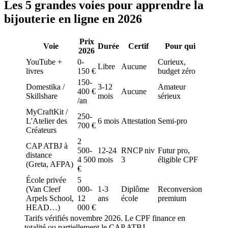
Les 5 grandes voies pour apprendre la
bijouterie en ligne en 2026
Prix
Voie
Durée
Certif
Pour qui
2026
YouTube +
0-
Curieux,
Libre
Aucune
livres
150 €
budget zéro
150-
Domestika /
3-12
Amateur
400 €
Aucune
Skillshare
mois
sérieux
/an
MyCraftKit /
250-
L'Atelier des
6 mois
Attestation
Semi-pro
700 €
Créateurs
2
CAP ATBJ à
500-
12-24
RNCP niv
Futur pro,
distance
4 500
mois
3
éligible CPF
(Greta, AFPA)
€
École privée
5
(Van Cleef
000-
1-3
Diplôme
Reconversion
Arpels School,
12
ans
école
premium
HEAD…)
000 €
Tarifs vérifiés novembre 2026. Le CPF finance en
totalité ou partiellement le CAP ATBJ.