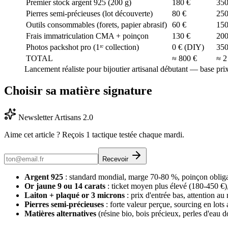
Premier stock argent 925 (200 g)
180 €
350
Pierres semi-précieuses (lot découverte)
80 €
250
Outils consommables (forets, papier abrasif)
60 €
150
Frais immatriculation CMA + poinçon
130 €
200
Photos packshot pro (1ʳᵉ collection)
0 € (DIY)
350
TOTAL
≈ 800 €
≈ 2
Lancement réaliste pour bijoutier artisanal débutant — base pri
Choisir sa matière signature
Newsletter Artisans 2.0
Aime cet article ? Reçois 1 tactique testée chaque mardi.
Recevoir
Argent 925
: standard mondial, marge 70-80 %, poinçon obliga
Or jaune 9 ou 14 carats
: ticket moyen plus élevé (180-450 €
Laiton + plaqué or 3 microns
: prix d'entrée bas, attention a
Pierres semi-précieuses
: forte valeur perçue, sourcing en lo
Matières alternatives
(résine bio, bois précieux, perles d'eau d