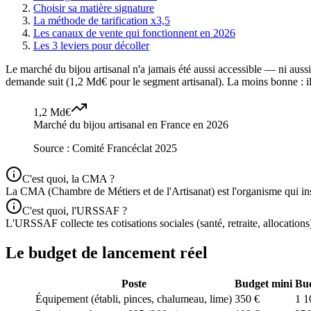
Choisir sa matière signature
La méthode de tarification x3,5
Les canaux de vente qui fonctionnent en 2026
Les 3 leviers pour décoller
Le marché du bijou artisanal n'a jamais été aussi accessible — ni aus
demande suit (1,2 Md€ pour le segment artisanal). La moins bonne : i
1,2 Md€
Marché du bijou artisanal en France en 2026
Source :
Comité Francéclat 2025
C'est quoi, la CMA ?
La CMA (Chambre de Métiers et de l'Artisanat) est l'organisme qui insc
C'est quoi, l'URSSAF ?
L'URSSAF collecte tes cotisations sociales (santé, retraite, allocations
Le budget de lancement réel
Poste
Budget mini
Bud
Équipement (établi, pinces, chalumeau, lime)
350 €
1 1