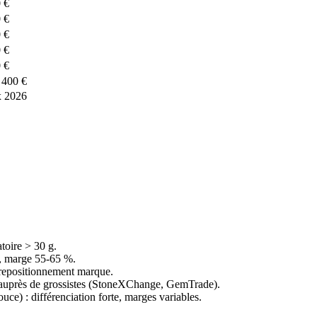
 €
 €
 €
 €
 €
 400 €
x 2026
toire > 30 g.
), marge 55-65 %.
u repositionnement marque.
ts auprès de grossistes (StoneXChange, GemTrade).
ouce) : différenciation forte, marges variables.