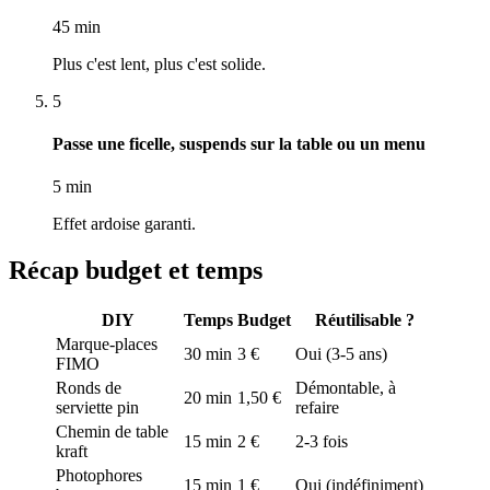
45 min
Plus c'est lent, plus c'est solide.
5
Passe une ficelle, suspends sur la table ou un menu
5 min
Effet ardoise garanti.
Récap budget et temps
DIY
Temps
Budget
Réutilisable ?
Marque-places
30 min
3 €
Oui (3-5 ans)
FIMO
Ronds de
Démontable, à
20 min
1,50 €
serviette pin
refaire
Chemin de table
15 min
2 €
2-3 fois
kraft
Photophores
15 min
1 €
Oui (indéfiniment)