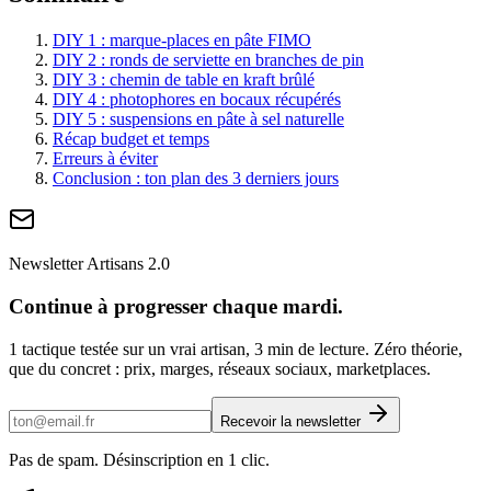
DIY 1 : marque-places en pâte FIMO
DIY 2 : ronds de serviette en branches de pin
DIY 3 : chemin de table en kraft brûlé
DIY 4 : photophores en bocaux récupérés
DIY 5 : suspensions en pâte à sel naturelle
Récap budget et temps
Erreurs à éviter
Conclusion : ton plan des 3 derniers jours
Newsletter Artisans 2.0
Continue à progresser chaque mardi.
1 tactique testée sur un vrai artisan, 3 min de lecture. Zéro théorie,
que du concret : prix, marges, réseaux sociaux, marketplaces.
Recevoir la newsletter
Pas de spam. Désinscription en 1 clic.