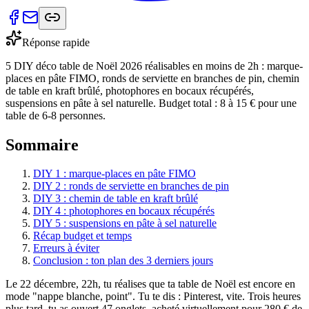
Réponse rapide
5 DIY déco table de Noël 2026 réalisables en moins de 2h : marque-
places en pâte FIMO, ronds de serviette en branches de pin, chemin
de table en kraft brûlé, photophores en bocaux récupérés,
suspensions en pâte à sel naturelle. Budget total : 8 à 15 € pour une
table de 6-8 personnes.
Sommaire
DIY 1 : marque-places en pâte FIMO
DIY 2 : ronds de serviette en branches de pin
DIY 3 : chemin de table en kraft brûlé
DIY 4 : photophores en bocaux récupérés
DIY 5 : suspensions en pâte à sel naturelle
Récap budget et temps
Erreurs à éviter
Conclusion : ton plan des 3 derniers jours
Le 22 décembre, 22h, tu réalises que ta table de Noël est encore en
mode "nappe blanche, point". Tu te dis : Pinterest, vite. Trois heures
plus tard, tu as ouvert 47 onglets, acheté virtuellement pour 280 € de