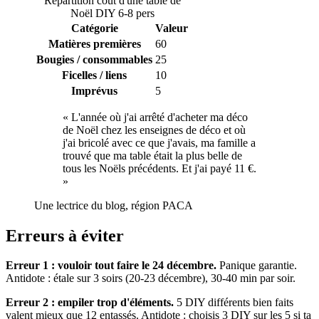
Répartition coût d'une table de
Noël DIY 6-8 pers
Catégorie
Valeur
Matières premières
60
Bougies / consommables
25
Ficelles / liens
10
Imprévus
5
«
L'année où j'ai arrêté d'acheter ma déco
de Noël chez les enseignes de déco et où
j'ai bricolé avec ce que j'avais, ma famille a
trouvé que ma table était la plus belle de
tous les Noëls précédents. Et j'ai payé 11 €.
»
Une lectrice du blog, région PACA
Erreurs à éviter
Erreur 1 : vouloir tout faire le 24 décembre.
Panique garantie.
Antidote : étale sur 3 soirs (20-23 décembre), 30-40 min par soir.
Erreur 2 : empiler trop d'éléments.
5 DIY différents bien faits
valent mieux que 12 entassés. Antidote : choisis 3 DIY sur les 5 si ta