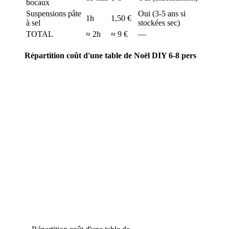
bocaux
Suspensions pâte
Oui (3-5 ans si
1h
1,50 €
à sel
stockées sec)
TOTAL
≈ 2h
≈ 9 €
—
Répartition coût d'une table de Noël DIY 6-8 pers