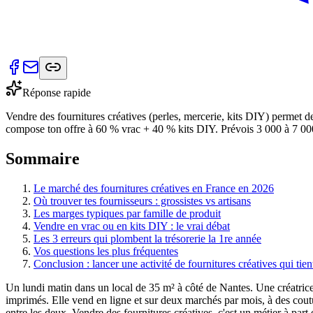
Réponse rapide
Vendre des fournitures créatives (perles, mercerie, kits DIY) permet 
compose ton offre à 60 % vrac + 40 % kits DIY. Prévois 3 000 à 7 000 € d
Sommaire
Le marché des fournitures créatives en France en 2026
Où trouver tes fournisseurs : grossistes vs artisans
Les marges typiques par famille de produit
Vendre en vrac ou en kits DIY : le vrai débat
Les 3 erreurs qui plombent la trésorerie la 1re année
Vos questions les plus fréquentes
Conclusion : lancer une activité de fournitures créatives qui tien
Un lundi matin dans un local de 35 m² à côté de Nantes. Une créatrice o
imprimés. Elle vend en ligne et sur deux marchés par mois, à des couturi
entre les deux. Vendre des fournitures créatives, c'est un métier à part 