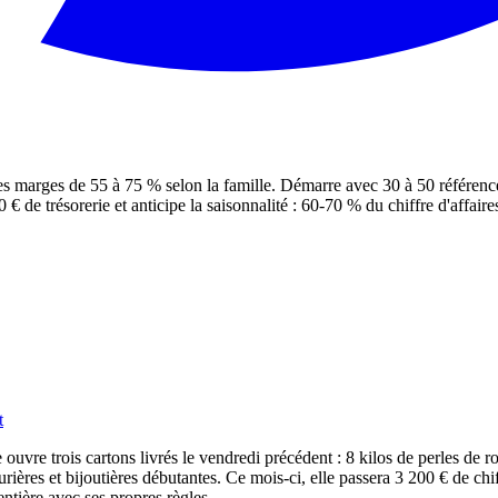
des marges de 55 à 75 % selon la famille. Démarre avec 30 à 50 référenc
e trésorerie et anticipe la saisonnalité : 60-70 % du chiffre d'affaires 
t
uvre trois cartons livrés le vendredi précédent : 8 kilos de perles de ro
ères et bijoutières débutantes. Ce mois-ci, elle passera 3 200 € de chiff
entière avec ses propres règles.