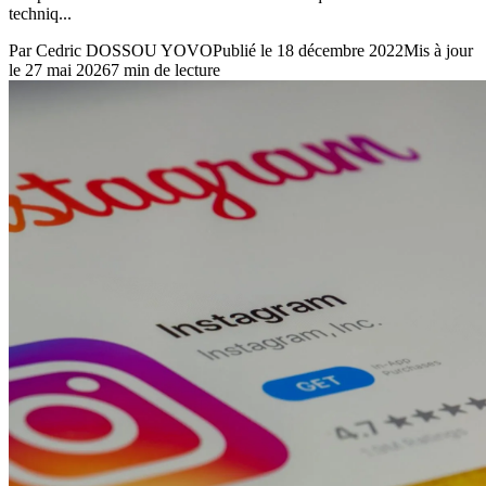
techniq...
Par
Cedric DOSSOU YOVO
Publié le
18 décembre 2022
Mis à jour
le
27 mai 2026
7
min de lecture