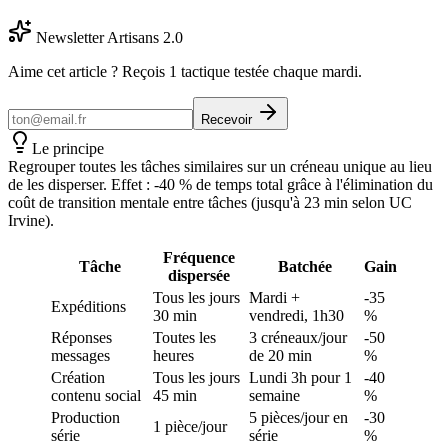
Newsletter Artisans 2.0
Aime cet article ? Reçois 1 tactique testée chaque mardi.
Recevoir
Le principe
Regrouper toutes les tâches similaires sur un créneau unique au lieu
de les disperser. Effet : -40 % de temps total grâce à l'élimination du
coût de transition mentale entre tâches (jusqu'à 23 min selon UC
Irvine).
Fréquence
Tâche
Batchée
Gain
dispersée
Tous les jours
Mardi +
-35
Expéditions
30 min
vendredi, 1h30
%
Réponses
Toutes les
3 créneaux/jour
-50
messages
heures
de 20 min
%
Création
Tous les jours
Lundi 3h pour 1
-40
contenu social
45 min
semaine
%
Production
5 pièces/jour en
-30
1 pièce/jour
série
série
%