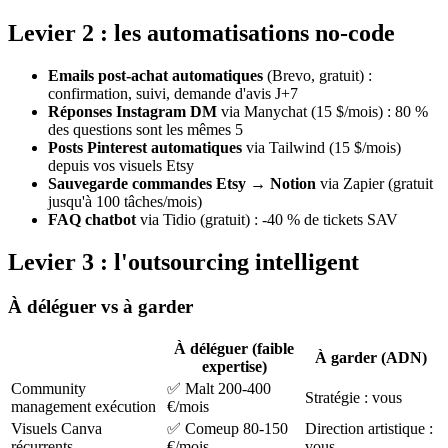
Levier 2 : les automatisations no-code
Emails post-achat automatiques
(Brevo, gratuit) :
confirmation, suivi, demande d'avis J+7
Réponses Instagram DM
via Manychat (15 $/mois) : 80 %
des questions sont les mêmes 5
Posts Pinterest automatiques
via Tailwind (15 $/mois)
depuis vos visuels Etsy
Sauvegarde commandes Etsy → Notion
via Zapier (gratuit
jusqu'à 100 tâches/mois)
FAQ chatbot
via Tidio (gratuit) : -40 % de tickets SAV
Levier 3 : l'outsourcing intelligent
À déléguer vs à garder
À déléguer (faible
À garder (ADN)
expertise)
Community
✅ Malt 200-400
Stratégie : vous
management exécution
€/mois
Visuels Canva
✅ Comeup 80-150
Direction artistique :
récurrents
€/mois
vous