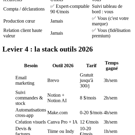
✅ Expert-comptable
Suivi tableau de
Compta / déclarations
90 €/mois
bord : vous
✅ Vous (c'est votre
Production cœur
Jamais
marque)
Relation client haute
✅ Vous (fidélisation
Jamais
valeur
premium)
Levier 4 : la stack outils 2026
Temps
Besoin
Outil 2026
Tarif
gagné
Gratuit
Email
Brevo
jusqu'à
3h/sem
marketing
300/j
Suivi
Notion +
commandes &
8 $/mois
2h/sem
Notion AI
stock
Automatisations
Make.com
0-20 $/mois
4h/sem
cross-app
Création visuels
Canva Pro + IA
12 €/mois
3h/sem
Devis &
10-20
Tiime ou Indy
1h/sem
factures
€/mois