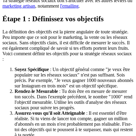
Ta stratégie réseaux sociaux doit s'articuler avec les autres leviers du
marketing artisan
, notamment
l'emailing
.
Étape 1 : Définissez vos objectifs
La définition des objectifs est la pierre angulaire de toute stratégie.
Peu importe que ce soit pour le marketing, la vente ou les réseaux
sociaux. Sans objectifs clairs, il est difficile de mesurer le succès. Il
est également compliqué de savoir si tes efforts portent leurs fruits.
Voici comment définir tes objectifs pour ta stratégie réseaux sociaux
:
Soyez Spécifique
: Un objectif général comme "je veux être
populaire sur les réseaux sociaux" n'est pas suffisant. Sois
précis. Par exemple, "Je veux gagner 1000 nouveaux abonnés
sur Instagram en trois mois" est un objectif spécifique.
Rendez-le Mesurable
: Tu dois être en mesure de mesurer
ton succès. Dans l'exemple précédent, le nombre "1000" rend
l'objectif mesurable. Utilise les outils d'analyse des réseaux
sociaux pour suivre tes progrès.
Assurez-vous qu'il soit Atteignable
: Il est essentiel d'être
réaliste. Si tu viens de lancer ton compte, gagner un million
d'abonnés en un mois n'est probablement pas réalisable. Fixe-
toi des objectifs qui te poussent à te surpasser, mais qui restent
à ta portée.