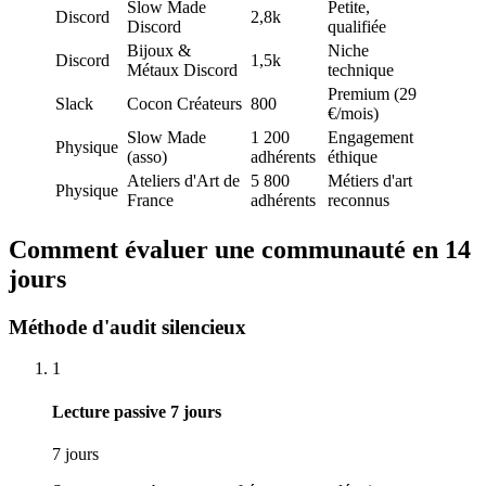
Slow Made
Petite,
Discord
2,8k
Discord
qualifiée
Bijoux &
Niche
Discord
1,5k
Métaux Discord
technique
Premium (29
Slack
Cocon Créateurs
800
€/mois)
Slow Made
1 200
Engagement
Physique
(asso)
adhérents
éthique
Ateliers d'Art de
5 800
Métiers d'art
Physique
France
adhérents
reconnus
Comment évaluer une communauté en 14
jours
Méthode d'audit silencieux
1
Lecture passive 7 jours
7 jours