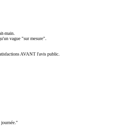
ait-main.
 qu'un vague "sur mesure".
atisfactions AVANT l'avis public.
a journée."