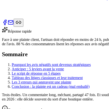
Réponse rapide
Face à une plainte client, l'artisan doit répondre en moins de 24 h, 
de l'avis. 88 % des consommateurs lisent les réponses aux avis négatif
Sommaire
Pourquoi les avis négatifs sont devenus stratégiques
Anticiper : 5 leviers avant la vente
Le script de réponse en 5 étapes
Tableau des litiges classiques et leur traitement
Les 3 erreurs qui aggravent une plainte
Conclusion : la plainte est un cadeau (mal emballé)
Trois étoiles. Un commentaire long, méchant, partagé 47 fois. Et soud
en 2026 : elle décide souvent du sort d'une boutique entière.